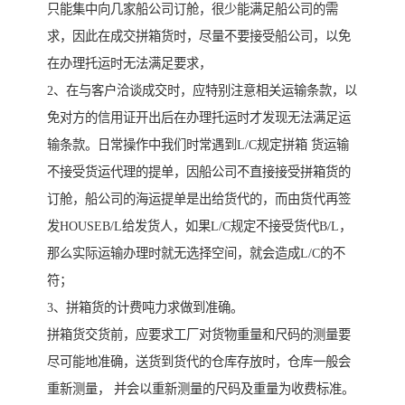
只能集中向几家船公司订舱，很少能满足船公司的需
求，因此在成交拼箱货时，尽量不要接受船公司，以免
在办理托运时无法满足要求，
2、在与客户洽谈成交时，应特别注意相关运输条款，以
免对方的信用证开出后在办理托运时才发现无法满足运
输条款。日常操作中我们时常遇到L/C规定拼箱 货运输
不接受货运代理的提单，因船公司不直接接受拼箱货的
订舱，船公司的海运提单是出给货代的，而由货代再签
发HOUSEB/L给发货人，如果L/C规定不接受货代B/L，
那么实际运输办理时就无选择空间，就会造成L/C的不
符；
3、拼箱货的计费吨力求做到准确。
拼箱货交货前，应要求工厂对货物重量和尺码的测量要
尽可能地准确，送货到货代的仓库存放时，仓库一般会
重新测量， 并会以重新测量的尺码及重量为收费标准。