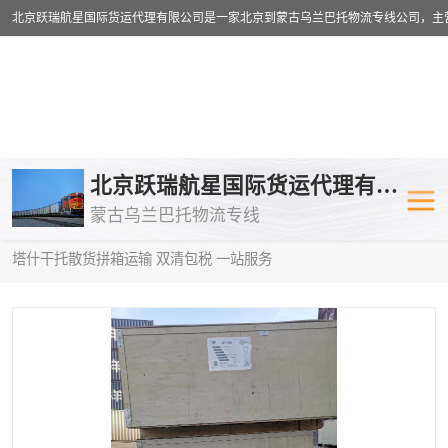
乌兰巴托物流专线
乌兰巴托铁路
北京跃瑞航星国际货运代理有限公司
蒙古乌兰巴托物流专线
乌兰巴托公路运输
外蒙古物流专
当前位置：
首页
>
供应商机
>
蒙古乌兰巴托散货拼箱运输
> 日照到
塔什干托散货拼箱运输 双清包税 一站服务
中欧班列
欧洲铁路运输
蒙古乌兰巴托双清包税
蒙古乌兰巴托
蒙古乌兰巴托空运专线
蒙古乌兰巴托
蒙古乌兰巴托汽运专线
英国铁路