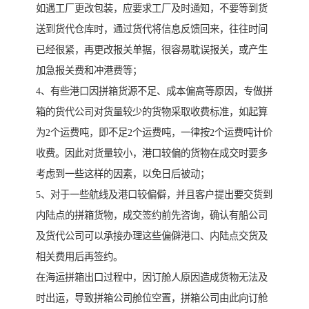
如遇工厂更改包装，应要求工厂及时通知，不要等到货
送到货代仓库时，通过货代将信息反馈回来，往往时间
已经很紧，再更改报关单据，很容易耽误报关，或产生
加急报关费和冲港费等；
4、有些港口因拼箱货源不足、成本偏高等原因，专做拼
箱的货代公司对货量较少的货物采取收费标准，如起算
为2个运费吨，即不足2个运费吨，一律按2个运费吨计价
收费。因此对货量较小，港口较偏的货物在成交时要多
考虑到一些这样的因素，以免日后被动；
5、对于一些航线及港口较偏僻，并且客户提出要交货到
内陆点的拼箱货物，成交签约前先咨询，确认有船公司
及货代公司可以承接办理这些偏僻港口、内陆点交货及
相关费用后再签约。
在海运拼箱出口过程中，因订舱人原因造成货物无法及
时出运，导致拼箱公司舱位空置，拼箱公司由此向订舱