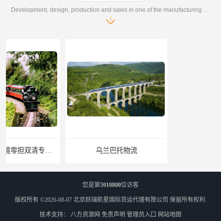
Development, design, production and sales in one of the manufacturing enterprises
乌兰巴托物流
外蒙古货运
您是第
5910800
位访客
版权所有 ©2026-08-07
北京跃瑞航星国际货运代理有限公司
保留所有权利.
技术支持：
八方资源网
免责声明
管理员入口
网站地图