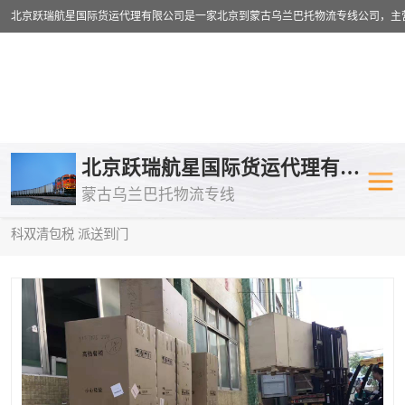
乌兰巴托物流专线
乌兰巴托铁路
北京跃瑞航星国际货运代理有限公司
蒙古乌兰巴托物流专线
乌兰巴托公路运输
外蒙古物流专
当前位置：
首页
>
供应商机
>
蒙古乌兰巴托双清包税
> 定西到莫斯
科双清包税 派送到门
中欧班列
欧洲铁路运输
蒙古乌兰巴托双清包税
蒙古乌兰巴托
蒙古乌兰巴托空运专线
蒙古乌兰巴托
蒙古乌兰巴托汽运专线
英国铁路