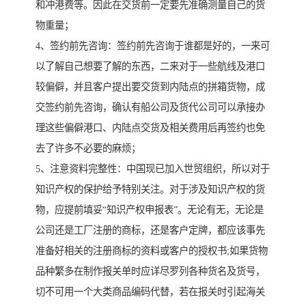
和冲港费等。因此在交货前一定要先准确测量自己的货
物重量；
4、签约前先咨询：签约前先咨询于谁都是好的，一来可
以了解自己想要了解的东西，二来对于一些航线及港口
较偏僻，并且客户提出要交货到内陆点的拼箱货物，成
交签约前先咨询，确认有船公司及货代公司可以承接办
理这些偏僻港口、内陆点交货及相关费用后再签约也免
去了许多不必要的麻烦；
5、注意资料完整性：中国现已加入世贸组织，所以对于
知识产权的保护给予特别关注。对于涉及知识产权的货
物，应提前填妥“知识产权申报表”。无论有无，无论是
公司还是工厂注册的商标，还是客户定牌，都应该事先
准备好相关的注册商标的资料或客户的授权书;如果货物
品种繁多在制作报关单时应详尽罗列各种货名及货号，
切不可用一个大类商品编码代替，若在报关时引起海关