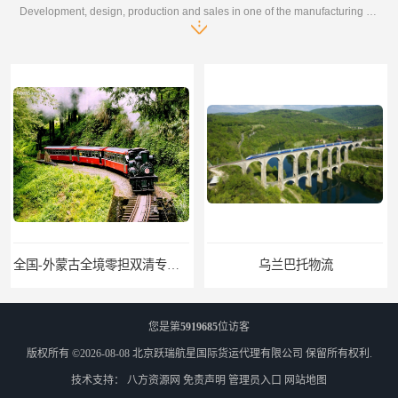
Development, design, production and sales in one of the manufacturing enterprises
全国-外蒙古全境零担双清专线/外蒙古DDP双清
乌兰巴托物流
您是第
5919685
位访客
版权所有 ©2026-08-08
北京跃瑞航星国际货运代理有限公司
保留所有权利.
技术支持：
八方资源网
免责声明
管理员入口
网站地图