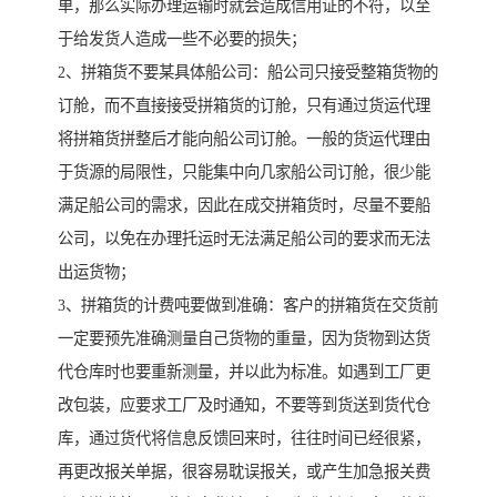
单，那么实际办理运输时就会造成信用证的不符，以至
于给发货人造成一些不必要的损失；
2、拼箱货不要某具体船公司：船公司只接受整箱货物的
订舱，而不直接接受拼箱货的订舱，只有通过货运代理
将拼箱货拼整后才能向船公司订舱。一般的货运代理由
于货源的局限性，只能集中向几家船公司订舱，很少能
满足船公司的需求，因此在成交拼箱货时，尽量不要船
公司，以免在办理托运时无法满足船公司的要求而无法
出运货物；
3、拼箱货的计费吨要做到准确：客户的拼箱货在交货前
一定要预先准确测量自己货物的重量，因为货物到达货
代仓库时也要重新测量，并以此为标准。如遇到工厂更
改包装，应要求工厂及时通知，不要等到货送到货代仓
库，通过货代将信息反馈回来时，往往时间已经很紧，
再更改报关单据，很容易耽误报关，或产生加急报关费