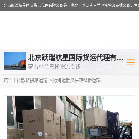
乌兰巴托物流专线
乌兰巴托铁路
北京跃瑞航星国际货运代理有限公司
蒙古乌兰巴托物流专线
乌兰巴托公路运输
外蒙古物流专
当前位置：
首页
>
供应商机
>
蒙古乌兰巴托散货拼箱运输
> 昭通到
塔什干托散货拼箱运输 国际海运散货拼箱整柜运输
中欧班列
欧洲铁路运输
蒙古乌兰巴托双清包税
蒙古乌兰巴托
蒙古乌兰巴托空运专线
蒙古乌兰巴托
蒙古乌兰巴托汽运专线
英国铁路