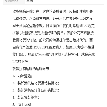
可售卖地
全国
散货拼箱运输：在与客户洽谈成交时，应特别注意相关
运输条款，以免对方的信用证开出后在办理托运时才发
现无法满足运输条款。日常操作中我们时常遇到L/C规定
拼箱 货运输不接受货运代理的提单，因船公司不直接接
受拼箱货的订舱，船公司的海运提单是出给货代的，而
由货代再签发HOUSEB/L给发货人，如果L/C规定不接受
货代B/L，那么实际运输办理时就无选择空间，就会造成
L/C的不符。
散货拼箱运输的运输环节：
1、内陆运输；
2、装卸港集装箱货运站装拆箱；
3、装卸港集装箱作业码头搬运；
4、装卸集装箱车；
5、海上运输。