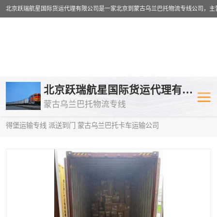
乌兰巴托物流专线
乌兰巴托铁路
北京跃瑞航星国际货运代理有限公司
蒙古乌兰巴托物流专线
乌兰巴托公路运输
外蒙古物流专
当前位置：
首页
>
供应商机
>
蒙古乌兰巴托卡车运输
> 商丘到圣彼
得堡运输专线 派送到门 蒙古乌兰巴托卡车运输公司
中欧班列
欧洲铁路运输
蒙古乌兰巴托双清包税
蒙古乌兰巴托
蒙古乌兰巴托空运专线
蒙古乌兰巴托
蒙古乌兰巴托汽运专线
英国铁路