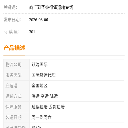
关键词：
商丘到圣彼得堡运输专线
发布日期：
2026-08-06
阅 读 量：
301
产品描述
物流公司
跃瑞国际
服务类型
国际货运代理
启运港
全国地区
运输方式
海运 空运 陆运
保障服务
延误包赔 丢货包赔
装运日期
周一到周六