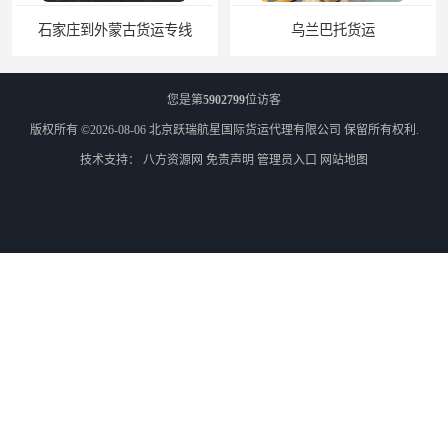
石家庄到外蒙古货运专线
乌兰巴托货运
您是第
5902799
位访客
版权所有 ©2026-08-06
北京跃瑞航星国际货运代理有限公司
保留所有权利.
技术支持：
八方资源网
免责声明
管理员入口
网站地图
天津到乌兰巴托散货拼箱
上海到外蒙古乌兰巴托大件货物运输