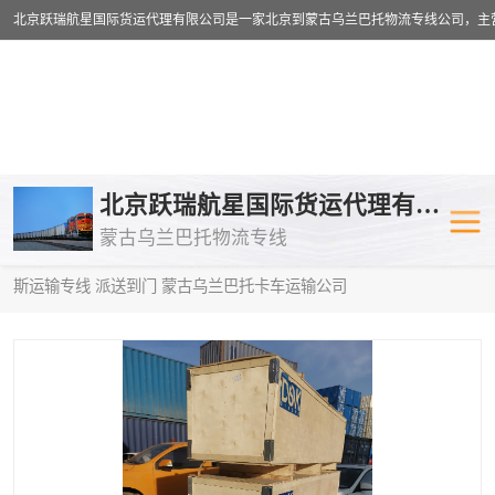
乌兰巴托物流专线
乌兰巴托铁路
北京跃瑞航星国际货运代理有限公司
蒙古乌兰巴托物流专线
乌兰巴托公路运输
外蒙古物流专
当前位置：
首页
>
供应商机
>
蒙古乌兰巴托卡车运输
> 嘉兴到俄罗
斯运输专线 派送到门 蒙古乌兰巴托卡车运输公司
中欧班列
欧洲铁路运输
蒙古乌兰巴托双清包税
蒙古乌兰巴托
蒙古乌兰巴托空运专线
蒙古乌兰巴托
蒙古乌兰巴托汽运专线
英国铁路