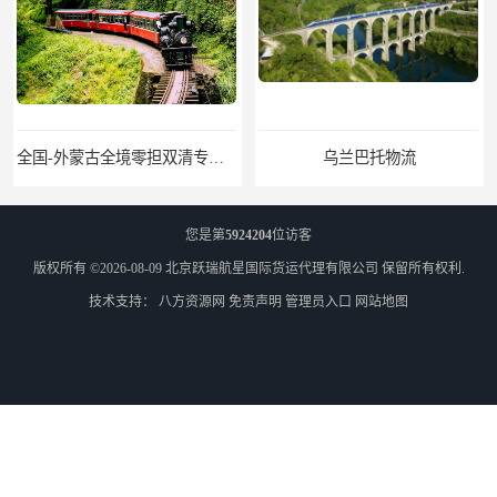
全国-外蒙古全境零担双清专线/外蒙古DDP双清
乌兰巴托物流
您是第
5924204
位访客
版权所有 ©2026-08-09
北京跃瑞航星国际货运代理有限公司
保留所有权利.
技术支持：
八方资源网
免责声明
管理员入口
网站地图
外蒙古货运
外蒙古散货拼箱报关