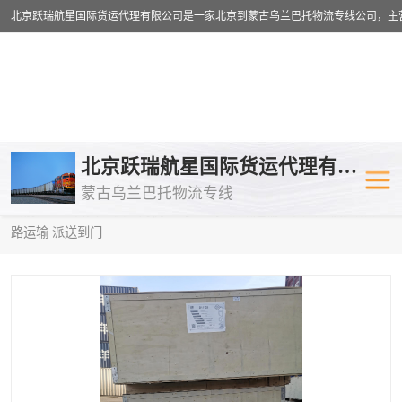
乌兰巴托物流专线
乌兰巴托铁路
北京跃瑞航星国际货运代理有限公司
蒙古乌兰巴托物流专线
乌兰巴托公路运输
外蒙古物流专
当前位置：
首页
>
供应商机
>
乌兰巴托铁路运输
> 黄山到俄罗斯铁
路运输 派送到门
中欧班列
欧洲铁路运输
蒙古乌兰巴托双清包税
蒙古乌兰巴托
蒙古乌兰巴托空运专线
蒙古乌兰巴托
蒙古乌兰巴托汽运专线
英国铁路