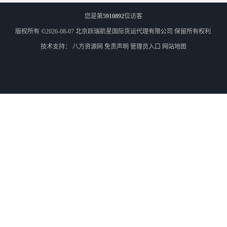
您是第
5910892
位访客
版权所有 ©2026-08-07
北京跃瑞航星国际货运代理有限公司
保留所有权利.
技术支持：
八方资源网
免责声明
管理员入口
网站地图
外蒙古货运
外蒙古散货拼箱报关