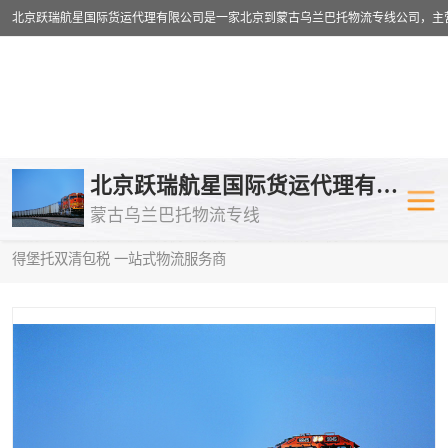
乌兰巴托物流专线
乌兰巴托铁路
北京跃瑞航星国际货运代理有限公司
蒙古乌兰巴托物流专线
乌兰巴托公路运输
外蒙古物流专
当前位置：
首页
>
供应商机
>
蒙古乌兰巴托双清包税
> 昌吉到圣彼
得堡托双清包税 一站式物流服务商
中欧班列
欧洲铁路运输
蒙古乌兰巴托双清包税
蒙古乌兰巴托
蒙古乌兰巴托空运专线
蒙古乌兰巴托
蒙古乌兰巴托汽运专线
英国铁路