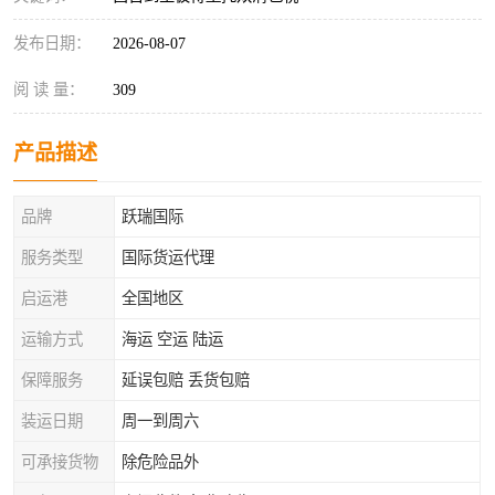
发布日期：
2026-08-07
阅 读 量：
309
产品描述
品牌
跃瑞国际
服务类型
国际货运代理
启运港
全国地区
运输方式
海运 空运 陆运
保障服务
延误包赔 丢货包赔
装运日期
周一到周六
可承接货物
除危险品外