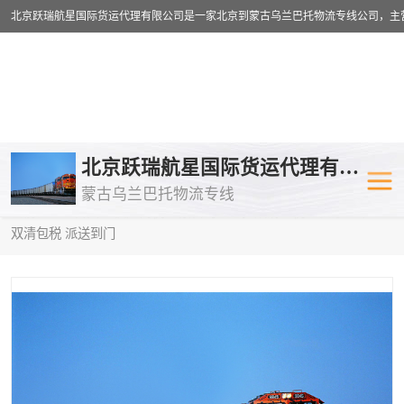
乌兰巴托物流专线
乌兰巴托铁路
北京跃瑞航星国际货运代理有限公司
蒙古乌兰巴托物流专线
乌兰巴托公路运输
外蒙古物流专
当前位置：
首页
>
供应商机
>
蒙古乌兰巴托双清包税
> 安康到中亚
双清包税 派送到门
中欧班列
欧洲铁路运输
蒙古乌兰巴托双清包税
蒙古乌兰巴托
蒙古乌兰巴托空运专线
蒙古乌兰巴托
蒙古乌兰巴托汽运专线
英国铁路