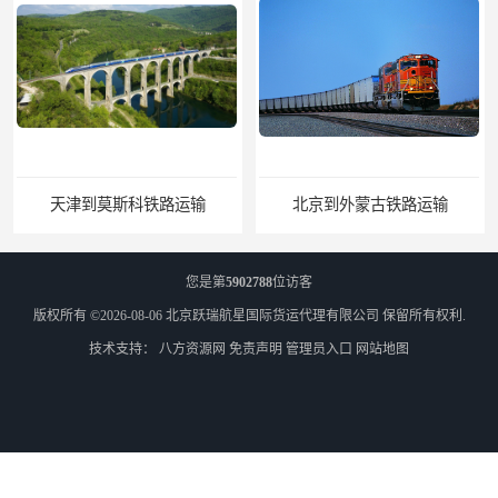
北京到外蒙古铁路运输
乌兰巴托散货双清
您是第
5902788
位访客
版权所有 ©2026-08-06
北京跃瑞航星国际货运代理有限公司
保留所有权利.
技术支持：
八方资源网
免责声明
管理员入口
网站地图
外蒙古零担散货双清
外蒙古散货拼箱货运