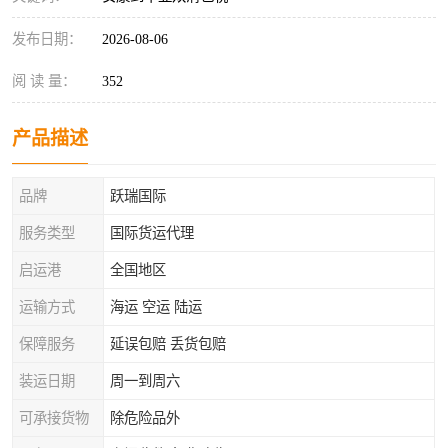
发布日期：
2026-08-06
阅 读 量：
352
产品描述
品牌
跃瑞国际
服务类型
国际货运代理
启运港
全国地区
运输方式
海运 空运 陆运
保障服务
延误包赔 丢货包赔
装运日期
周一到周六
可承接货物
除危险品外