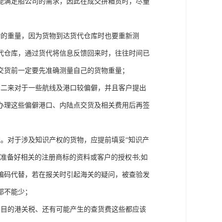
能满足船公司的需求，因此在成交拼箱货时，尽量
物的重量，因为货物到达货代仓库时也要重新测
代仓库，通过货代将信息反馈回来时，往往时间已
交货前一定要先准确测量自己的货物重量；
，二来对于一些航线及港口较偏僻，并且客户提出
办理这些偏僻港口、内陆点交货及相关费用后再签
。对于涉及知识产权的货物，应提前填妥“知识产
准备好相关的注册商标的资料或客户的授权书;如
编码代替，若在报关时引起海关的疑问，被查验发
都不能少；
及目的港关税、还有可能产生的查货费这些都应该