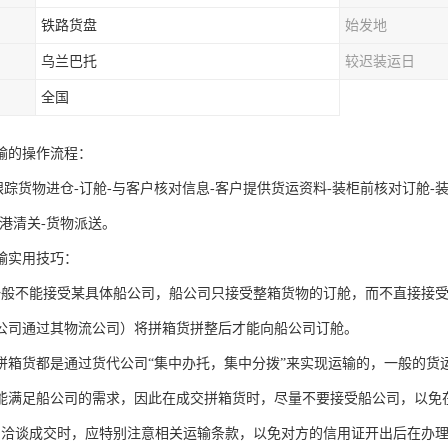
铁路货盘
始发地
乌兰巴托
较迟装运日
全国
输的操作流程：
跟踪货物进仓-订舱-与客户核对信息-客户提供货运资料-装柜前核对订舱-
的港清关-货物派送。
输实用技巧：
一般不能接受某具体船公司，船公司只接受整箱货物的订舱，而不直接接
公司通过其物流公司）将拼箱货拼整后才能向船公司订舱。
拼箱货都是通过货代公司“集中办托，集中分拨”来实现运输的，一般的货
能满足船公司的需求，因此在成交拼箱货时，尽量不要接受船公司，以免
户洽谈成交时，应特别注意相关运输条款，以免对方的信用证开出后在办