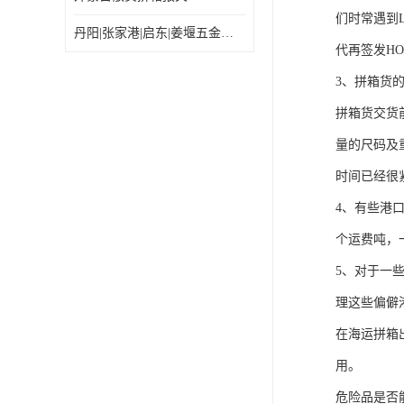
们时常遇到
丹阳|张家港|启东|姜堰五金机电工具出口乌兰巴托怎么运输较划算
代再签发HO
3、拼箱货
拼箱货交货
量的尺码及
时间已经很
4、有些港
个运费吨，
5、对于一
理这些偏僻
在海运拼箱
用。
危险品是否