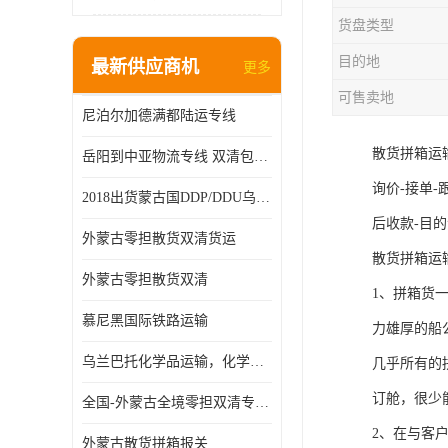
货盘类型
目的地
最新供应商机
更多
可售卖地
尼泊尔加德满都陆运专线
散货拼箱运
岳阳到中亚物流专线 双清包税 一站服务
询价-接单-
2018出货蒙古国DDP/DDU乌兰巴托双清国际物流专线
后收款-目
外蒙古零担散货双清货运
散货拼箱运
外蒙古零担散货双清
1、拼箱货
慕尼黑国际铁路运输
力雄厚的船
乌兰巴托化学品运输，化学品怎么运到乌兰巴托
几乎所有的
订舱，很少
全国-外蒙古全境零担双清专线/外蒙古DDP双清
2、在与客
外蒙古散货拼箱报关