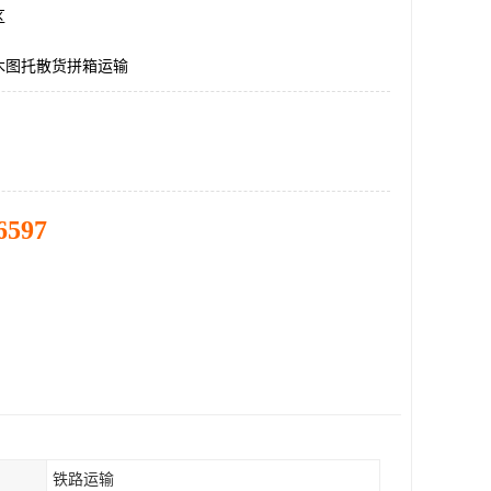
区
木图托散货拼箱运输
6597
铁路运输