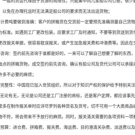
。一般的货运代理由于货源的局限性，只能集中向几家船公司订舱，很少
，以免在办理托运时无法满足船公司的要求而无法出运货物；
的计费吨要做到准确：客户的拼箱货在交货前一定要预先准确测量自己货
为标准。如遇到工厂更改包装，应要求工厂及时通知，不要等到货送到货
更改报关单据，很容易耽误报关，或产生加急报关费和冲港费等。因此在
先咨询：签约前先咨询于谁都是好的，一来可以了解自己想要了解的东西
陆点的拼箱货物，成交签约前先咨询，确认有船公司及货代公司可以承接
许多不必要的麻烦；
料完整性：中国现已加入世贸组织，所以对于知识产权的保护给予特别关注
。无论有无，无论是公司还是工厂注册的商标，还是客户定牌，都应该事先
繁多在制作报关单时应详尽罗列各种货名及货号，切不可用一个大类商品
物不符，将会带来不予放行的麻烦。同时，报关清关需要的各项资料一项
本预算：进仓费、拼箱费、报关费、海运费、目的港清关杂费、派送费以