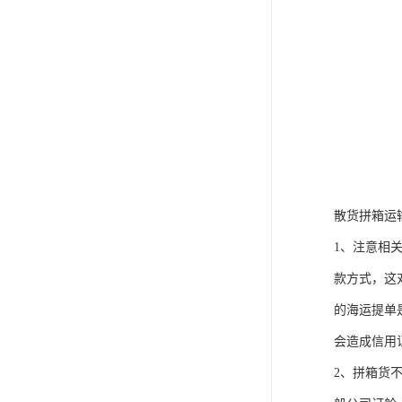
散货拼箱运
1、注意相
款方式，这
的海运提单
会造成信用
2、拼箱货