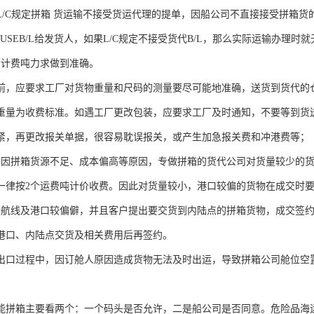
L/C规定拼箱 货运输不接受货运代理的提单，因船公司不直接接受拼箱
USEB/L给发货人，如果L/C规定不接受货代B/L，那么实际运输办理时
的计费吨力求做到准确。
前，应要求工厂对货物重量和尺码的测量要尽可能地准确，送货到货代的
重量为收费标准。如遇工厂更改包装，应要求工厂及时通知，不要等到货
紧，再更改报关单据，很容易耽误报关，或产生加急报关费和冲港费等；
口因拼箱货源不足、成本偏高等原因，专做拼箱的货代公司对货量较少的货
一律按2个运费吨计价收费。因此对货量较小，港口较偏的货物在成交时
些航线及港口较偏僻，并且客户提出要交货到内陆点的拼箱货物，成交签
港口、内陆点交货及相关费用后再签约。
出口过程中，因订舱人原因造成货物无法及时出运，导致拼箱公司舱位空
能拼箱主要看两个：一个码头是否允许，二是船公司是否同意。危险品海运