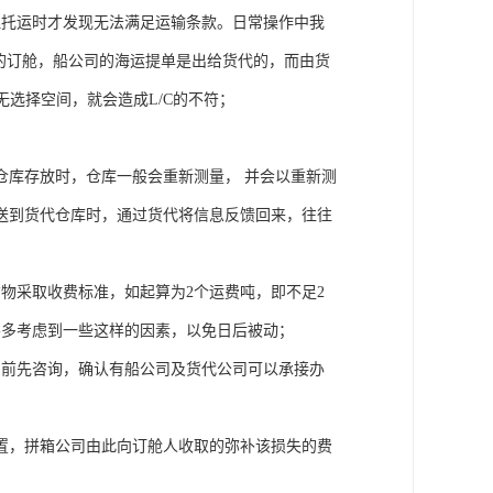
理托运时才发现无法满足运输条款。日常操作中我
货的订舱，船公司的海运提单是出给货代的，而由货
就无选择空间，就会造成L/C的不符；
仓库存放时，仓库一般会重新测量， 并会以重新测
送到货代仓库时，通过货代将信息反馈回来，往往
物采取收费标准，如起算为2个运费吨，即不足2
要多考虑到一些这样的因素，以免日后被动；
约前先咨询，确认有船公司及货代公司可以承接办
置，拼箱公司由此向订舱人收取的弥补该损失的费