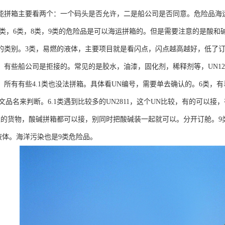
能拼箱主要看两个：一个码头是否允许，二是船公司是否同意。危险品海运
.1类，6类，8类，9类的危险品是可以海运拼箱的。但是需要注意的是酸
的类别。3类，易燃的液体，主要项目就是看闪点，闪点越高越好，低了
有些船公司是拒接的。常见的是胶水，油漆，固化剂，稀释剂等，UN1263
，所有有些4.1类也没法拼箱。具体看UN编号，需要单去确认的。6类，
中文品名来判断。6.1类遇到比较多的UN2811，这个UN比较，有的可
性的货物，酸碱拼箱都可以接，别同时把酸碱装一起就可以。分开订舱。9类
82液体。海洋污染也是9类危险品。