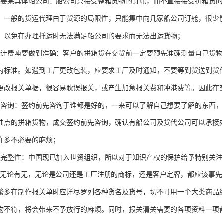
不要某具体船公司：船公司只接受整箱货物的订舱，而不直接接受拼箱货
。一般的货运代理由于货源的局限性，只能集中向几家船公司订舱，很少
，以免在办理托运时无法满足船公司的要求而无法出运货物；
的计费吨要做到准确：客户的拼箱货在交货前一定要预先准确测量自己货
为标准。如遇到工厂更改包装，应要求工厂及时通知，不要等到货送到货
更改报关单据，很容易耽误报关，或产生加急报关费和冲港费等。因此在
先咨询：签约前先咨询于谁都是好的，一来可以了解自己想要了解的东西
陆点的拼箱货物，成交签约前先咨询，确认有船公司及货代公司可以承接
许多不必要的麻烦；
料完整性：中国现已加入世贸组织，所以对于知识产权的保护给予特别关注
。无论有无，无论是公司还是工厂注册的商标，还是客户定牌，都应该事先
繁多在制作报关单时应详尽罗列各种货名及货号，切不可用一个大类商品
物不符，将会带来不予放行的麻烦。同时，报关清关需要的各项资料一项