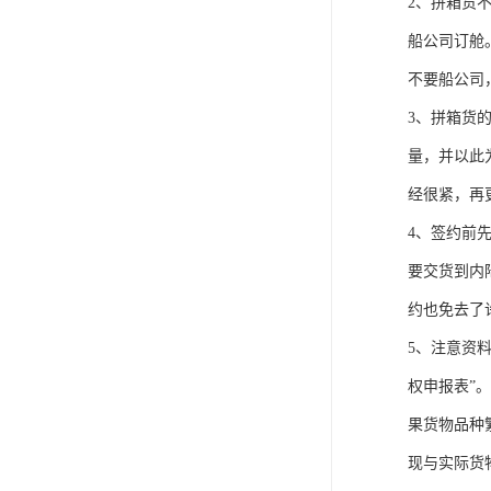
2、拼箱货
船公司订舱
不要船公司
3、拼箱货
量，并以此
经很紧，再
4、签约前
要交货到内
约也免去了
5、注意资
权申报表”
果货物品种
现与实际货