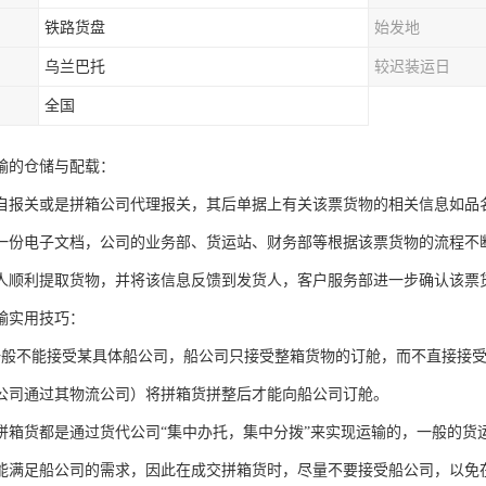
铁路货盘
始发地
乌兰巴托
较迟装运日
全国
输的仓储与配载：
自报关或是拼箱公司代理报关，其后单据上有关该票货物的相关信息如品
一份电子文档，公司的业务部、货运站、财务部等根据该票货物的流程不
人顺利提取货物，并将该信息反馈到发货人，客户服务部进一步确认该票
输实用技巧：
一般不能接受某具体船公司，船公司只接受整箱货物的订舱，而不直接接
公司通过其物流公司）将拼箱货拼整后才能向船公司订舱。
拼箱货都是通过货代公司“集中办托，集中分拨”来实现运输的，一般的货
能满足船公司的需求，因此在成交拼箱货时，尽量不要接受船公司，以免