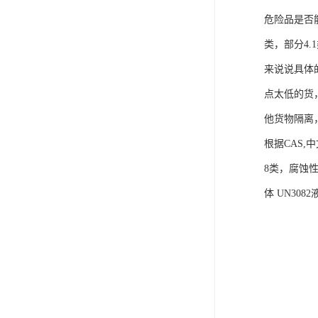
危险品是否
类，部分4
来说说具体
点太低的货，
他货物隔离
根据CAS,
8类，腐蚀
体 UN30