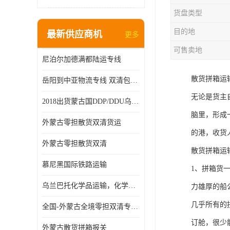
货盘类型
目的地
最新供应商机
更多
可售卖地
尼泊尔加德满都陆运专线
散货拼箱运
岳阳到中亚物流专线 双清包税 一站服务
无论是货主
2018出货蒙古国DDP/DDU乌兰巴托双清国际物流专线
脑里，形成
外蒙古零担散货双清货运
的港，收货
外蒙古零担散货双清
散货拼箱运
慕尼黑国际铁路运输
1、拼箱货
乌兰巴托化学品运输，化学品怎么运到乌兰巴托
力雄厚的船
几乎所有的
全国-外蒙古全境零担双清专线/外蒙古DDP双清
订舱，很少
外蒙古散货拼箱报关