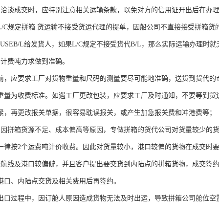
户洽谈成交时，应特别注意相关运输条款，以免对方的信用证开出后在办
L/C规定拼箱 货运输不接受货运代理的提单，因船公司不直接接受拼箱
USEB/L给发货人，如果L/C规定不接受货代B/L，那么实际运输办理时
的计费吨力求做到准确。
前，应要求工厂对货物重量和尺码的测量要尽可能地准确，送货到货代的
重量为收费标准。如遇工厂更改包装，应要求工厂及时通知，不要等到货
紧，再更改报关单据，很容易耽误报关，或产生加急报关费和冲港费等；
口因拼箱货源不足、成本偏高等原因，专做拼箱的货代公司对货量较少的货
一律按2个运费吨计价收费。因此对货量较小，港口较偏的货物在成交时
些航线及港口较偏僻，并且客户提出要交货到内陆点的拼箱货物，成交签
港口、内陆点交货及相关费用后再签约。
出口过程中，因订舱人原因造成货物无法及时出运，导致拼箱公司舱位空