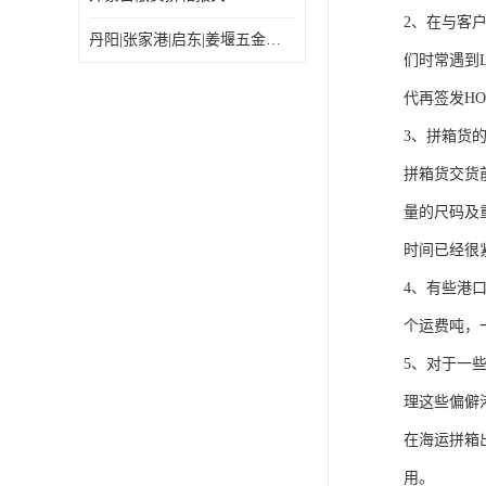
2、在与客
丹阳|张家港|启东|姜堰五金机电工具出口乌兰巴托怎么运输较划算
们时常遇到
代再签发HO
3、拼箱货
拼箱货交货
量的尺码及
时间已经很
4、有些港
个运费吨，
5、对于一
理这些偏僻
在海运拼箱
用。