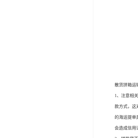
散货拼箱运
1、注意相
款方式，这
的海运提单
会造成信用