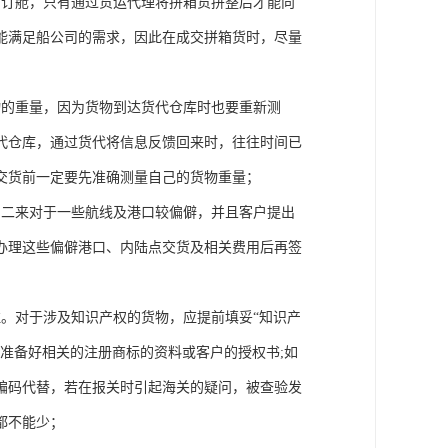
的订舱，只有通过货运代理将拼箱货拼整后才能向
能满足船公司的需求，因此在成交拼箱货时，尽量
物的重量，因为货物到达货代仓库时也要重新测
代仓库，通过货代将信息反馈回来时，往往时间已
交货前一定要先准确测量自己的货物重量；
，二来对于一些航线及港口较偏僻，并且客户提出
办理这些偏僻港口、内陆点交货及相关费用后再签
。对于涉及知识产权的货物，应提前填妥“知识产
准备好相关的注册商标的资料或客户的授权书;如
编码代替，若在报关时引起海关的疑问，被查验发
都不能少；