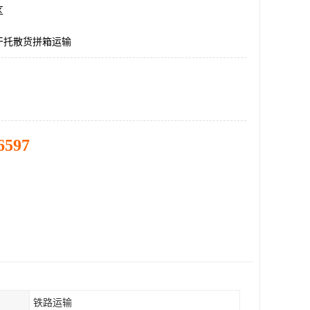
区
干托散货拼箱运输
6597
铁路运输