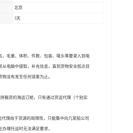
北京
3天
名、毛重、体积、件数、包装、唛头等要录入到电
断从电脑中提取，补充信息，直到货物安全抵达目
货物没有发生任何误差为止。
受拼箱货的海运订舱，只有通过货运代理（个别实
运代理由于货源的局限性，只能集中向几家船公司
在办理托运时无法满足要求，