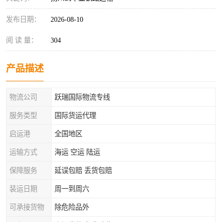
发布日期：
2026-08-10
阅 读 量：
304
产品描述
物流公司
跃瑞国际物流专线
服务类型
国际货运代理
启运港
全国地区
运输方式
海运 空运 陆运
保障服务
延误包赔 丢货包赔
装运日期
周一到周六
可承接货物
除危险品外