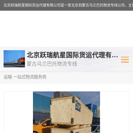
乌兰巴托物流专线
乌兰巴托铁路
北京跃瑞航星国际货运代理有限公司
蒙古乌兰巴托物流专线
乌兰巴托公路运输
外蒙古物流专
当前位置：
首页
>
供应商机
>
乌兰巴托铁路运输
> 扬州到中亚铁路
运输 一站式物流服务商
中欧班列
欧洲铁路运输
蒙古乌兰巴托双清包税
蒙古乌兰巴托
蒙古乌兰巴托空运专线
蒙古乌兰巴托
蒙古乌兰巴托汽运专线
英国铁路