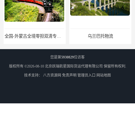
乌兰巴托物流
外蒙古货运
您是第
5930829
位访客
版权所有 ©2026-08-10
北京跃瑞航星国际货运代理有限公司
保留所有权利.
技术支持：
八方资源网
免责声明
管理员入口
网站地图
外蒙古散货拼箱报关
北京到俄罗斯莫斯科铁路运输