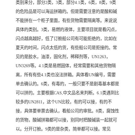
类别来分，部分2类，3类，部分4.1类，6类，8类，9类
的危险品是可以海运拼箱的。但是需要注意的是酸和碱
不能拼在一个柜子里面，有些货物需要隔离等。来说说
具体的类别。3类，易燃的液体，主要项目就是看闪点，
闪点越高越好，低了订舱船公司有可能拒绝的，比如在
夏天的时间，闪点太低的货，有些船公司是拒接的。常
见的是胶水，油漆，固化剂，稀释剂等，UN1263，
UN3269等。4.1类是易燃固体，经常需要和其他货物隔
离，所有有些4.1类也没法拼箱。具体看UN编号，需要
单去确认的。6类，有毒的，一般只要不是剧毒基本都是
可以拼的。主要根据CAS,中文品名来判断。6.1类遇到比
较多的UN2811，这个UN比较，有的可以接，有的不
接，具体要单票去确认，看船公司的审批。8类，腐蚀性
的货物，酸碱拼箱都可以接，别同时把酸碱装一起就可
以。分开订舱。9类的是杂类，简单都可以接。常见