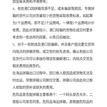
加急报关费和冲港费等；
4、有些港口因拼箱货源不足、成本偏高等原因，专做拼
箱的货代公司对货量较少的货物采取收费标准，如起算
为2个运费吨，即不足2个运费吨，一律按2个运费吨计价
收费。因此对货量较小，港口较偏的货物在成交时要多
考虑到一些这样的因素，以免日后被动；
5、对于一些航线及港口较偏僻，并且客户提出要交货到
内陆点的拼箱货物，成交签约前先咨询，确认有船公司
及货代公司可以承接办理这些偏僻港口、内陆点交货及
相关费用后再签约。
在海运拼箱出口过程中，因订舱人原因造成货物无法及
时出运，导致拼箱公司舱位空置，拼箱公司由此向订舱
人收取的弥补该损失的费用。
危险品是否能拼箱主要看两个：一个码头是否允许，二
是船公司是否同意。危险品海运拼箱，是根据危险品的