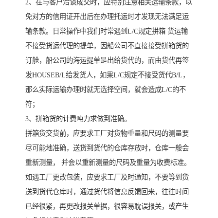
2、在与客户洽谈成交时，应特别注意相关运输条款，以
免对方的信用证开出后在办理托运时才发现无法满足运
输条款。日常操作中我们时常遇到L/C规定拼箱 货运输
不接受货运代理的提单，因船公司不直接接受拼箱货的
订舱，船公司的海运提单是出给货代的，而由货代再签
发HOUSEB/L给发货人，如果L/C规定不接受货代B/L，
那么实际运输办理时就无选择空间，就会造成L/C的不
符；
3、拼箱货的计费吨力求做到准确。
拼箱货交货前，应要求工厂对货物重量和尺码的测量要
尽可能地准确，送货到货代的仓库存放时，仓库一般会
重新测量， 并会以重新测量的尺码及重量为收费标准。
如遇工厂更改包装，应要求工厂及时通知，不要等到货
送到货代仓库时，通过货代将信息反馈回来，往往时间
已经很紧，再更改报关单据，很容易耽误报关，或产生