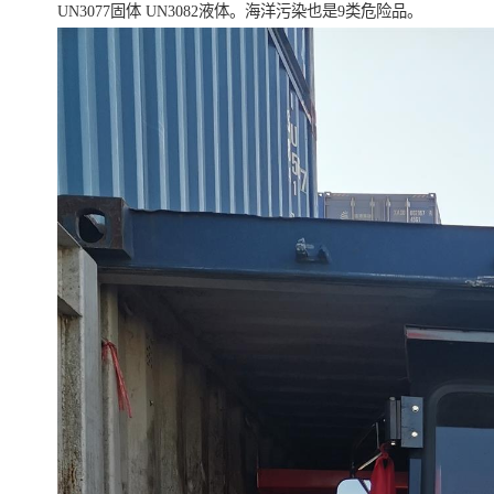
UN3077固体 UN3082液体。海洋污染也是9类危险品。