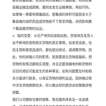
都有微量超重，就会影响到整箱的大幅超重，轻则给集
装箱运输造成困难，重则会发生运输事故；再如尺码，
如果每一票都有微量超出，那集成的体积可能就会大于
集装箱内容积而造成货物装不下甚至甩载，进而影响整
个集装箱货物的出运；
4、临时变更：从生产地到后装船启航，贸易商及发货人
会不断地检查和核实货物的真实事情，如发现误差，包
括主观和客观造成的，都会提出修证，或调整货物。因
此，性的拼箱公司的职责，就是要是在货物装箱前，把
货物所有情况都核实清楚，并且还要准确地判断货物到
达目的港后可能发生的各种事宜，如有问题要及时和相
关方面进行联系，以保证货物的顺利运送。因拼箱过程
中涉及货物票数较多，所以像这样的更改会较整箱货物
频繁。
我们公司拥有完善的销售、售后服务体系及一支由铸