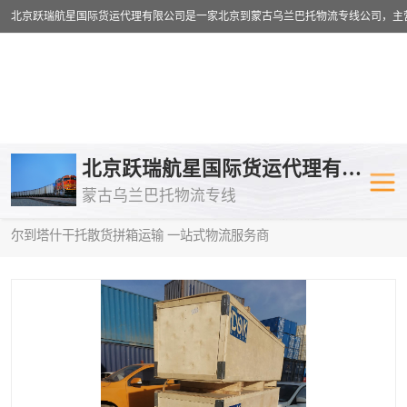
乌兰巴托物流专线
乌兰巴托铁路
北京跃瑞航星国际货运代理有限公司
蒙古乌兰巴托物流专线
乌兰巴托公路运输
外蒙古物流专
当前位置：
首页
>
供应商机
>
蒙古乌兰巴托散货拼箱运输
> 呼伦贝
尔到塔什干托散货拼箱运输 一站式物流服务商
中欧班列
欧洲铁路运输
蒙古乌兰巴托双清包税
蒙古乌兰巴托
蒙古乌兰巴托空运专线
蒙古乌兰巴托
蒙古乌兰巴托汽运专线
英国铁路