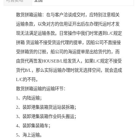
可售卖地
全国
散货拼箱运输：在与客户洽谈成交时，应特别注意相关
运输条款，以免对方的信用证开出后在办理托运时才发
现无法满足运输条款。日常操作中我们时常遇到L/C规定
拼箱 货运输不接受货运代理的提单，因船公司不直接接
受拼箱货的订舱，船公司的海运提单是出给货代的，而
由货代再签发HOUSEB/L给发货人，如果L/C规定不接受
货代B/L，那么实际运输办理时就无选择空间，就会造成
L/C的不符。
散货拼箱运输的运输环节：
1、内陆运输；
2、装卸港集装箱货运站装拆箱；
3、装卸港集装箱作业码头搬运；
4、装卸集装箱车；
5、海上运输。