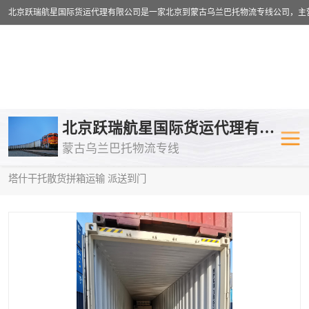
乌兰巴托物流专线
乌兰巴托铁路
北京跃瑞航星国际货运代理有限公司
蒙古乌兰巴托物流专线
乌兰巴托公路运输
外蒙古物流专
当前位置：
首页
>
供应商机
>
蒙古乌兰巴托散货拼箱运输
> 安庆到
塔什干托散货拼箱运输 派送到门
中欧班列
欧洲铁路运输
蒙古乌兰巴托双清包税
蒙古乌兰巴托
蒙古乌兰巴托空运专线
蒙古乌兰巴托
蒙古乌兰巴托汽运专线
英国铁路