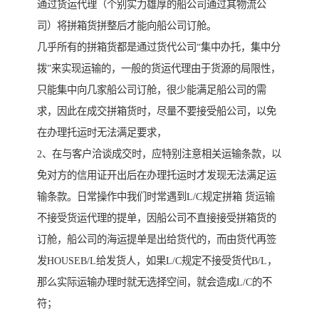
通过货运代理（个别实力雄厚的船公司通过其物流公
司）将拼箱货拼整后才能向船公司订舱。
几乎所有的拼箱货都是通过货代公司“集中办托，集中分
拨”来实现运输的，一般的货运代理由于货源的局限性，
只能集中向几家船公司订舱，很少能满足船公司的需
求，因此在成交拼箱货时，尽量不要接受船公司，以免
在办理托运时无法满足要求，
2、在与客户洽谈成交时，应特别注意相关运输条款，以
免对方的信用证开出后在办理托运时才发现无法满足运
输条款。日常操作中我们时常遇到L/C规定拼箱 货运输
不接受货运代理的提单，因船公司不直接接受拼箱货的
订舱，船公司的海运提单是出给货代的，而由货代再签
发HOUSEB/L给发货人，如果L/C规定不接受货代B/L，
那么实际运输办理时就无选择空间，就会造成L/C的不
符；