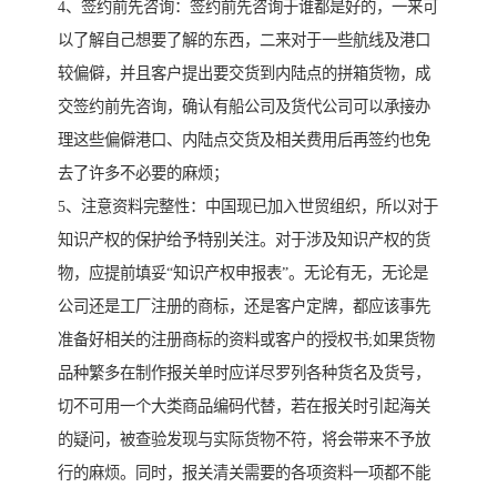
4、签约前先咨询：签约前先咨询于谁都是好的，一来可
以了解自己想要了解的东西，二来对于一些航线及港口
较偏僻，并且客户提出要交货到内陆点的拼箱货物，成
交签约前先咨询，确认有船公司及货代公司可以承接办
理这些偏僻港口、内陆点交货及相关费用后再签约也免
去了许多不必要的麻烦；
5、注意资料完整性：中国现已加入世贸组织，所以对于
知识产权的保护给予特别关注。对于涉及知识产权的货
物，应提前填妥“知识产权申报表”。无论有无，无论是
公司还是工厂注册的商标，还是客户定牌，都应该事先
准备好相关的注册商标的资料或客户的授权书;如果货物
品种繁多在制作报关单时应详尽罗列各种货名及货号，
切不可用一个大类商品编码代替，若在报关时引起海关
的疑问，被查验发现与实际货物不符，将会带来不予放
行的麻烦。同时，报关清关需要的各项资料一项都不能