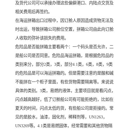
及货代公司可以承接办理这些偏僻港口、内陆点交货及
相关费用后再签约。
在海运拼箱出口过程中，因订舱人原因造成货物无法及
时出运，导致拼箱公司舱位空置，拼箱公司由此向订舱
人收取的弥补该损失的费用。
危险品是否能拼箱主要看两个：一个码头是否允许，二
是船公司是否同意。危险品海运拼箱，是根据危险品的
类别来分，部分2类，3类，部分4.1类，6类，8类，9类
的危险品是可以海运拼箱的。但是需要注意的是酸和碱
不能拼在一个柜子里面，有些货物需要隔离等。来说说
具体的类别。3类，易燃的液体，主要项目就是看闪点，
闪点越高越好，低了订舱船公司有可能拒绝的，比如在
夏天的时间，闪点太低的货，有些船公司是拒接的。常
见的是胶水，油漆，固化剂，稀释剂等，UN1263，
UN3269等。4.1类是易燃固体，经常需要和其他货物隔