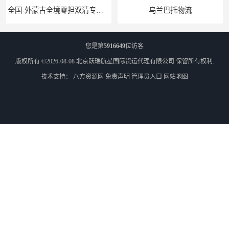
全国-外蒙古全境零担双清专线/外蒙古DDP双清
乌兰巴托物流
您是第
5916649
位访客
版权所有 ©2026-08-08
北京跃瑞航星国际货运代理有限公司
保留所有权利.
技术支持：
八方资源网
免责声明
管理员入口
网站地图
外蒙古货运
外蒙古散货拼箱报关