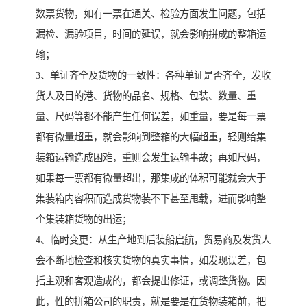
数票货物，如有一票在通关、检验方面发生问题，包括
漏检、漏验项目，时间的延误，就会影响拼成的整箱运
输；
3、单证齐全及货物的一致性：各种单证是否齐全，发收
货人及目的港、货物的品名、规格、包装、数量、重
量、尺码等都不能产生任何误差，如重量，要是每一票
都有微量超重，就会影响到整箱的大幅超重，轻则给集
装箱运输造成困难，重则会发生运输事故；再如尺码，
如果每一票都有微量超出，那集成的体积可能就会大于
集装箱内容积而造成货物装不下甚至甩载，进而影响整
个集装箱货物的出运；
4、临时变更：从生产地到后装船启航，贸易商及发货人
会不断地检查和核实货物的真实事情，如发现误差，包
括主观和客观造成的，都会提出修证，或调整货物。因
此，性的拼箱公司的职责，就是要是在货物装箱前，把