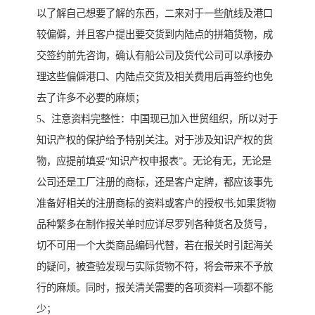
以了解自己想要了解的东西，二来对于一些航线及港口
较偏僻，并且客户提出要交货到内陆点的拼箱货物，成
交签约前先咨询，确认有船公司及货代公司可以承接办
理这些偏僻港口、内陆点交货及相关费用后再签约也免
去了许多不必要的麻烦；
5、注意资料完整性：中国现已加入世贸组织，所以对于
知识产权的保护给予特别关注。对于涉及知识产权的货
物，应提前填妥“知识产权申报表”。无论有无，无论是
公司还是工厂注册的商标，还是客户定牌，都应该事先
准备好相关的注册商标的资料或客户的授权书;如果货物
品种繁多在制作报关单时应详尽罗列各种货名及货号，
切不可用一个大类商品编码代替，若在报关时引起海关
的疑问，被查验发现与实际货物不符，将会带来不予放
行的麻烦。同时，报关清关需要的各项资料一项都不能
少；