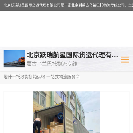
乌兰巴托物流专线
乌兰巴托铁路
北京跃瑞航星国际货运代理有限公司
蒙古乌兰巴托物流专线
乌兰巴托公路运输
外蒙古物流专
当前位置：
首页
>
供应商机
>
蒙古乌兰巴托散货拼箱运输
> 甘孜到
塔什干托散货拼箱运输 一站式物流服务商
中欧班列
欧洲铁路运输
蒙古乌兰巴托双清包税
蒙古乌兰巴托
蒙古乌兰巴托空运专线
蒙古乌兰巴托
蒙古乌兰巴托汽运专线
英国铁路