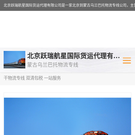
乌兰巴托物流专线
乌兰巴托铁路
北京跃瑞航星国际货运代理有限公司
蒙古乌兰巴托物流专线
乌兰巴托公路运输
外蒙古物流专
当前位置：
首页
>
供应商机
>
蒙古乌兰巴托卡车运输
> 晋城到塔什
干物流专线 双清包税 一站服务
中欧班列
欧洲铁路运输
蒙古乌兰巴托双清包税
蒙古乌兰巴托
蒙古乌兰巴托空运专线
蒙古乌兰巴托
蒙古乌兰巴托汽运专线
英国铁路