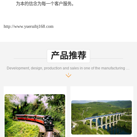
为本的信念为每一个客户服务。
http://www.yueruibj168.com
产品推荐
Development, design, production and sales in one of the manufacturing enterprises