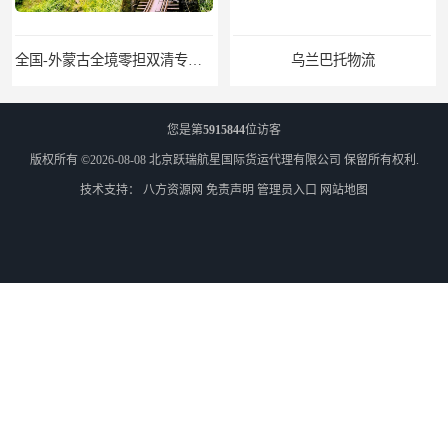
全国-外蒙古全境零担双清专线/外蒙古DDP双清
乌兰巴托物流
您是第
5915844
位访客
版权所有 ©2026-08-08
北京跃瑞航星国际货运代理有限公司
保留所有权利.
技术支持：
八方资源网
免责声明
管理员入口
网站地图
外蒙古货运
外蒙古散货拼箱报关