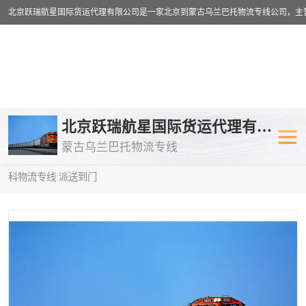
乌兰巴托物流专线
乌兰巴托铁路
北京跃瑞航星国际货运代理有限公司
蒙古乌兰巴托物流专线
乌兰巴托公路运输
外蒙古物流专
当前位置：
首页
>
供应商机
>
蒙古乌兰巴托卡车运输
> 龙岩到莫斯
科物流专线 派送到门
中欧班列
欧洲铁路运输
蒙古乌兰巴托双清包税
蒙古乌兰巴托
蒙古乌兰巴托空运专线
蒙古乌兰巴托
蒙古乌兰巴托汽运专线
英国铁路