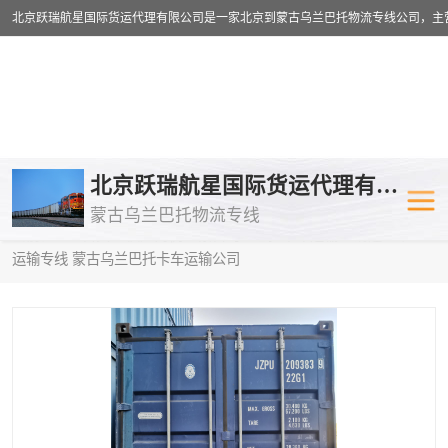
乌兰巴托物流专线
乌兰巴托铁路
北京跃瑞航星国际货运代理有限公司
蒙古乌兰巴托物流专线
乌兰巴托公路运输
外蒙古物流专
当前位置：
首页
>
供应商机
>
蒙古乌兰巴托卡车运输
> 清远到中亚
运输专线 蒙古乌兰巴托卡车运输公司
中欧班列
欧洲铁路运输
蒙古乌兰巴托双清包税
蒙古乌兰巴托
蒙古乌兰巴托空运专线
蒙古乌兰巴托
蒙古乌兰巴托汽运专线
英国铁路