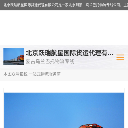
乌兰巴托物流专线
乌兰巴托铁路
北京跃瑞航星国际货运代理有限公司
蒙古乌兰巴托物流专线
乌兰巴托公路运输
外蒙古物流专
当前位置：
首页
>
供应商机
>
蒙古乌兰巴托双清包税
> 镇江到阿拉
木图双清包税 一站式物流服务商
中欧班列
欧洲铁路运输
蒙古乌兰巴托双清包税
蒙古乌兰巴托
蒙古乌兰巴托空运专线
蒙古乌兰巴托
蒙古乌兰巴托汽运专线
英国铁路