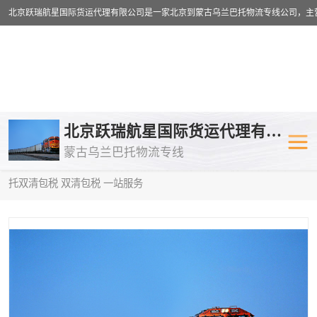
乌兰巴托物流专线
乌兰巴托铁路
北京跃瑞航星国际货运代理有限公司
蒙古乌兰巴托物流专线
乌兰巴托公路运输
外蒙古物流专
当前位置：
首页
>
供应商机
>
蒙古乌兰巴托双清包税
> 鹤岗到中亚
托双清包税 双清包税 一站服务
中欧班列
欧洲铁路运输
蒙古乌兰巴托双清包税
蒙古乌兰巴托
蒙古乌兰巴托空运专线
蒙古乌兰巴托
蒙古乌兰巴托汽运专线
英国铁路