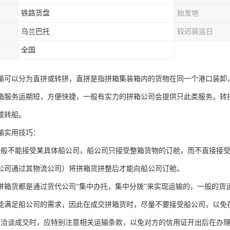
铁路货盘
始发地
乌兰巴托
较迟装运日
全国
输可以分为直拼或转拼，直拼是指拼箱集装箱内的货物在同一个港口装卸
箱服务运期短，方便快捷，一般有实力的拼箱公司会提供只此类服务。转
或转船。
输实用技巧：
一般不能接受某具体船公司，船公司只接受整箱货物的订舱，而不直接接
公司通过其物流公司）将拼箱货拼整后才能向船公司订舱。
拼箱货都是通过货代公司“集中办托，集中分拨”来实现运输的，一般的货
能满足船公司的需求，因此在成交拼箱货时，尽量不要接受船公司，以免
户洽谈成交时，应特别注意相关运输条款，以免对方的信用证开出后在办