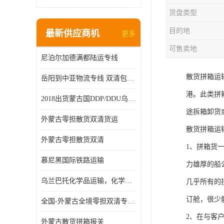
货盘类型
目的地
最新供应商机
更多
可售卖地
尼泊尔加德满都陆运专线
散货拼箱运
岳阳到中亚物流专线 双清包税 一站服务
港。此类拼
2018出货蒙古国DDP/DDU乌兰巴托双清国际物流专线
途拆箱卸货
外蒙古零担散货双清货运
散货拼箱运
外蒙古零担散货双清
1、拼箱货
慕尼黑国际铁路运输
力雄厚的船
乌兰巴托化学品运输，化学品怎么运到乌兰巴托
几乎所有的
订舱，很少
全国-外蒙古全境零担双清专线/外蒙古DDP双清
2、在与客
外蒙古散货拼箱报关