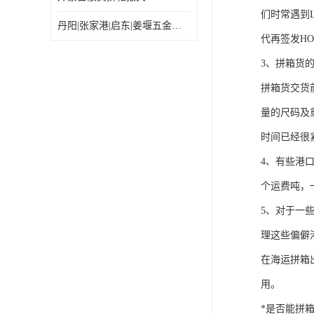
们时常遇到
丹阳|张家港|启东|姜堰五金机电工具出口乌兰巴托怎么运输较划算
代再签发HO
3、拼箱货
拼箱货交货
量的尺码及
时间已经很
4、有些港
个运费吨，
5、对于一
理这些偏僻
在海运拼箱
用。
*是否能拼