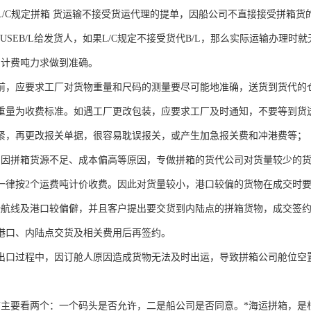
L/C规定拼箱 货运输不接受货运代理的提单，因船公司不直接接受拼箱
USEB/L给发货人，如果L/C规定不接受货代B/L，那么实际运输办理时
的计费吨力求做到准确。
前，应要求工厂对货物重量和尺码的测量要尽可能地准确，送货到货代的
重量为收费标准。如遇工厂更改包装，应要求工厂及时通知，不要等到货
紧，再更改报关单据，很容易耽误报关，或产生加急报关费和冲港费等；
口因拼箱货源不足、成本偏高等原因，专做拼箱的货代公司对货量较少的货
一律按2个运费吨计价收费。因此对货量较小，港口较偏的货物在成交时
些航线及港口较偏僻，并且客户提出要交货到内陆点的拼箱货物，成交签
港口、内陆点交货及相关费用后再签约。
出口过程中，因订舱人原因造成货物无法及时出运，导致拼箱公司舱位空
箱主要看两个：一个码头是否允许，二是船公司是否同意。*海运拼箱，是根据