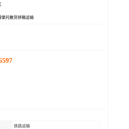
区
得堡托散货拼箱运输
6597
铁路运输