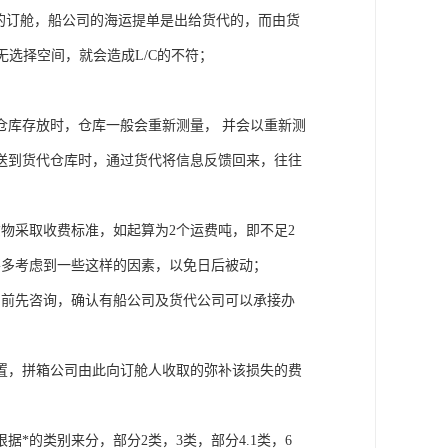
货的订舱，船公司的海运提单是出给货代的，而由货
就无选择空间，就会造成L/C的不符；
仓库存放时，仓库一般会重新测量， 并会以重新测
送到货代仓库时，通过货代将信息反馈回来，往往
物采取收费标准，如起算为2个运费吨，即不足2
要多考虑到一些这样的因素，以免日后被动；
约前先咨询，确认有船公司及货代公司可以承接办
置，拼箱公司由此向订舱人收取的弥补该损失的费
*的类别来分，部分2类，3类，部分4.1类，6