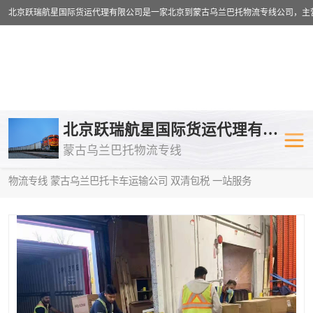
乌兰巴托物流专线
乌兰巴托铁路
北京跃瑞航星国际货运代理有限公司
蒙古乌兰巴托物流专线
乌兰巴托公路运输
外蒙古物流专
当前位置：
首页
>
供应商机
>
蒙古乌兰巴托卡车运输
> 玉溪到中亚
物流专线 蒙古乌兰巴托卡车运输公司 双清包税 一站服务
中欧班列
欧洲铁路运输
蒙古乌兰巴托双清包税
蒙古乌兰巴托
蒙古乌兰巴托空运专线
蒙古乌兰巴托
蒙古乌兰巴托汽运专线
英国铁路