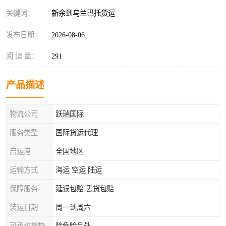
关键词：
新余到乌兰巴托货运
发布日期：
2026-08-06
阅 读 量：
291
产品描述
物流公司
跃瑞国际
服务类型
国际货运代理
启运港
全国地区
运输方式
海运 空运 陆运
保障服务
延误包赔 丢货包赔
装运日期
周一到周六