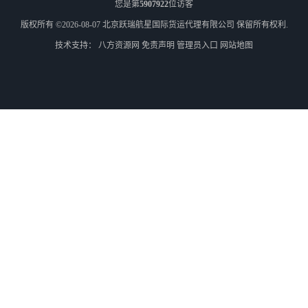
您是第
5907922
位访客
版权所有 ©2026-08-07
北京跃瑞航星国际货运代理有限公司
保留所有权利.
技术支持：
八方资源网
免责声明
管理员入口
网站地图
外蒙古货运
外蒙古散货拼箱报关
北京到俄罗斯莫斯科铁路运输
天津到莫斯科铁路运输