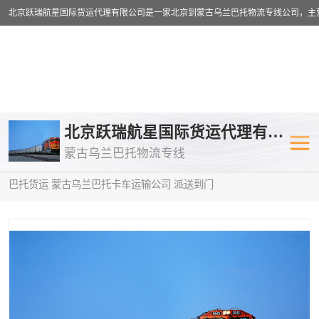
乌兰巴托物流专线
乌兰巴托铁路
北京跃瑞航星国际货运代理有限公司
蒙古乌兰巴托物流专线
乌兰巴托公路运输
外蒙古物流专
当前位置：
首页
>
供应商机
>
蒙古乌兰巴托卡车运输
> 新余到乌兰
巴托货运 蒙古乌兰巴托卡车运输公司 派送到门
中欧班列
欧洲铁路运输
蒙古乌兰巴托双清包税
蒙古乌兰巴托
蒙古乌兰巴托空运专线
蒙古乌兰巴托
蒙古乌兰巴托汽运专线
英国铁路