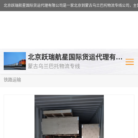
乌兰巴托物流专线
乌兰巴托铁路
北京跃瑞航星国际货运代理有限公司
蒙古乌兰巴托物流专线
乌兰巴托公路运输
外蒙古物流专
当前位置：
首页
>
供应商机
>
乌兰巴托铁路运输
> 湖北到阿拉木图
铁路运输
中欧班列
欧洲铁路运输
蒙古乌兰巴托双清包税
蒙古乌兰巴托
蒙古乌兰巴托空运专线
蒙古乌兰巴托
蒙古乌兰巴托汽运专线
英国铁路