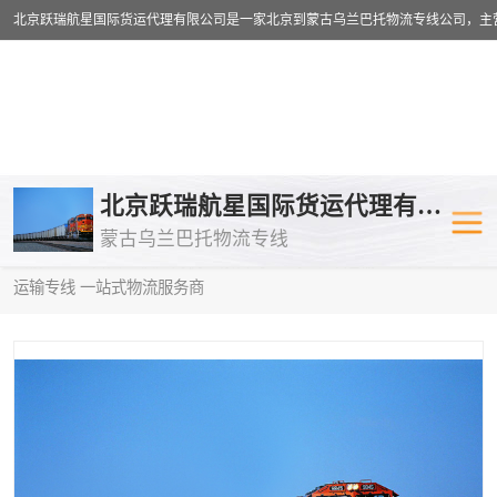
乌兰巴托物流专线
乌兰巴托铁路
北京跃瑞航星国际货运代理有限公司
蒙古乌兰巴托物流专线
乌兰巴托公路运输
外蒙古物流专
当前位置：
首页
>
供应商机
>
蒙古乌兰巴托卡车运输
> 北海到中亚
运输专线 一站式物流服务商
中欧班列
欧洲铁路运输
蒙古乌兰巴托双清包税
蒙古乌兰巴托
蒙古乌兰巴托空运专线
蒙古乌兰巴托
蒙古乌兰巴托汽运专线
英国铁路