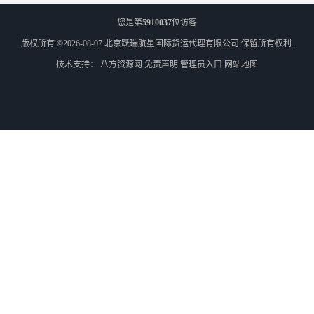
您是第
5910037
位访客
版权所有 ©2026-08-07
北京跃瑞航星国际货运代理有限公司
保留所有权利.
技术支持：
八方资源网
免责声明
管理员入口
网站地图
外蒙古散货拼箱报关
北京到俄罗斯莫斯科铁路运输