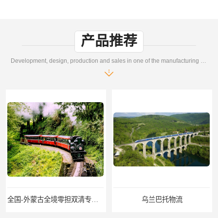
产品推荐
Development, design, production and sales in one of the manufacturing enterprises
乌兰巴托物流
外蒙古货运