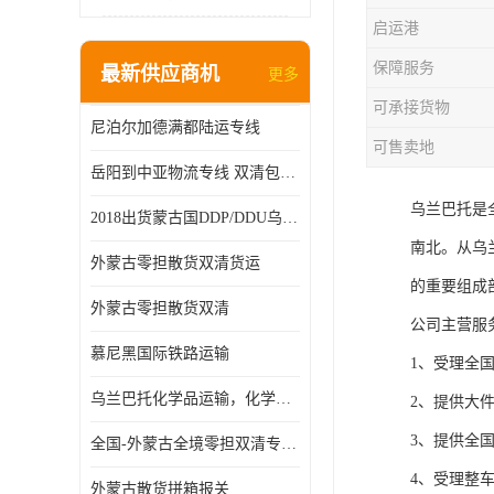
启运港
保障服务
最新供应商机
更多
可承接货物
尼泊尔加德满都陆运专线
可售卖地
岳阳到中亚物流专线 双清包税 一站服务
乌兰巴托是
2018出货蒙古国DDP/DDU乌兰巴托双清国际物流专线
南北。从乌
外蒙古零担散货双清货运
的重要组成
外蒙古零担散货双清
公司主营服
慕尼黑国际铁路运输
1、受理全
乌兰巴托化学品运输，化学品怎么运到乌兰巴托
2、提供大
3、提供全
全国-外蒙古全境零担双清专线/外蒙古DDP双清
4、受理整
外蒙古散货拼箱报关