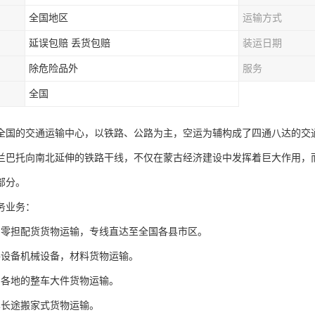
全国地区
运输方式
延误包赔 丢货包赔
装运日期
除危险品外
服务
全国
全国的交通运输中心，以铁路、公路为主，空运为辅构成了四通八达的交
兰巴托向南北延伸的铁路干线，不仅在蒙古经济建设中发挥着巨大作用，而
部分。
务业务：
国零担配货货物运输，专线直达至全国各县市区。
件设备机械设备，材料货物运输。
国各地的整车大件货物运输。
车长途搬家式货物运输。