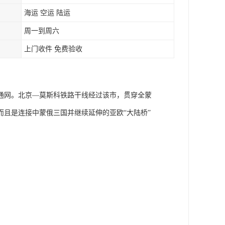
海运 空运 陆运
周一到周六
上门收件 免费验收
通网。北京—莫斯科铁路干线经过该市，贯穿全蒙
且是连接中蒙俄三国并继续延伸的亚欧“大陆桥”