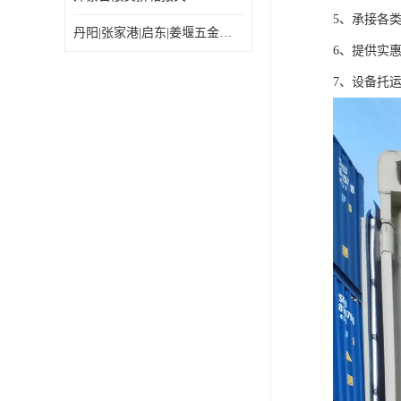
5、承接各
丹阳|张家港|启东|姜堰五金机电工具出口乌兰巴托怎么运输较划算
6、提供实
7、设备托