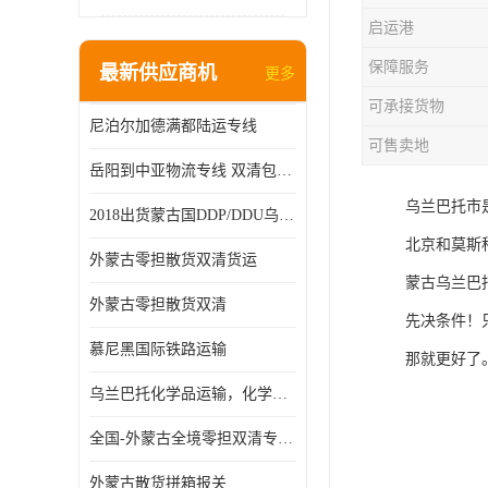
启运港
保障服务
最新供应商机
更多
可承接货物
尼泊尔加德满都陆运专线
可售卖地
岳阳到中亚物流专线 双清包税 一站服务
乌兰巴托市
2018出货蒙古国DDP/DDU乌兰巴托双清国际物流专线
北京和莫斯
外蒙古零担散货双清货运
蒙古乌兰巴
外蒙古零担散货双清
先决条件！
慕尼黑国际铁路运输
那就更好了
乌兰巴托化学品运输，化学品怎么运到乌兰巴托
全国-外蒙古全境零担双清专线/外蒙古DDP双清
外蒙古散货拼箱报关