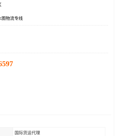
区
木图物流专线
6597
国际货运代理