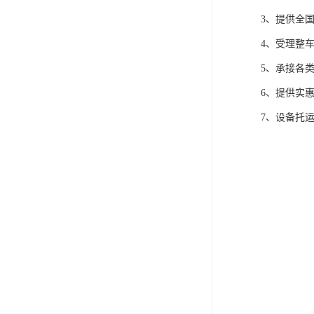
3、提供全
4、受理整
5、承接各
6、提供实
7、设备托