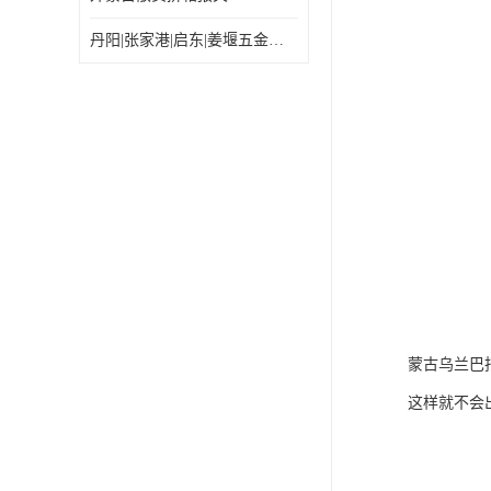
丹阳|张家港|启东|姜堰五金机电工具出口乌兰巴托怎么运输较划算
蒙古乌兰巴
这样就不会