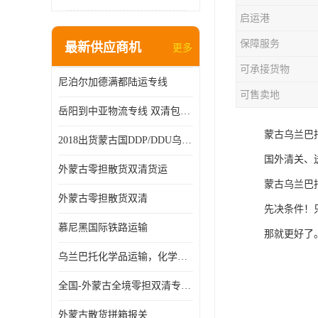
启运港
保障服务
最新供应商机
更多
可承接货物
尼泊尔加德满都陆运专线
可售卖地
岳阳到中亚物流专线 双清包税 一站服务
蒙古乌兰巴
2018出货蒙古国DDP/DDU乌兰巴托双清国际物流专线
国外清关、
外蒙古零担散货双清货运
蒙古乌兰巴
外蒙古零担散货双清
先决条件！
慕尼黑国际铁路运输
那就更好了
乌兰巴托化学品运输，化学品怎么运到乌兰巴托
全国-外蒙古全境零担双清专线/外蒙古DDP双清
外蒙古散货拼箱报关