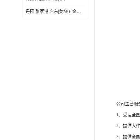
丹阳|张家港|启东|姜堰五金机电工具出口乌兰巴托怎么运输较划算
公司主营服
1、受理全
2、提供大
3、提供全