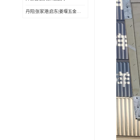
丹阳|张家港|启东|姜堰五金机电工具出口乌兰巴托怎么运输较划算