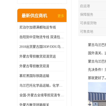
启运港
保障服务
最新供应商机
更多
可承接货物
尼泊尔加德满都陆运专线
可售卖地
岳阳到中亚物流专线 双清包税 一站服务
蒙古乌兰巴
2018出货蒙古国DDP/DDU乌兰巴托双清国际物流专线
国外清关、
外蒙古零担散货双清货运
蒙古乌兰巴
外蒙古零担散货双清
先决条件！
慕尼黑国际铁路运输
那就更好了
乌兰巴托化学品运输，化学品怎么运到乌兰巴托
全国-外蒙古全境零担双清专线/外蒙古DDP双清
外蒙古散货拼箱报关