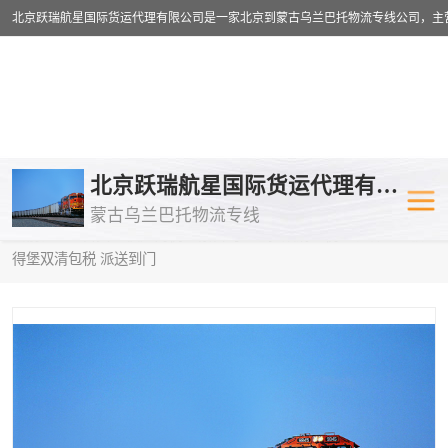
乌兰巴托物流专线
乌兰巴托铁路
北京跃瑞航星国际货运代理有限公司
蒙古乌兰巴托物流专线
乌兰巴托公路运输
外蒙古物流专
当前位置：
首页
>
供应商机
>
蒙古乌兰巴托双清包税
> 长春到圣彼
得堡双清包税 派送到门
中欧班列
欧洲铁路运输
蒙古乌兰巴托双清包税
蒙古乌兰巴托
蒙古乌兰巴托空运专线
蒙古乌兰巴托
蒙古乌兰巴托汽运专线
英国铁路