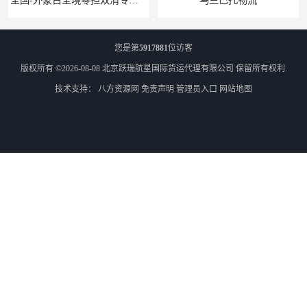
全国-外蒙古全境零担双清专线/外蒙古DDP双清
乌兰巴托物流
您是第
5917881
位访客
版权所有 ©2026-08-08
北京跃瑞航星国际货运代理有限公司
保留所有权利.
技术支持：
八方资源网
免责声明
管理员入口
网站地图
外蒙古货运
外蒙古散货拼箱报关