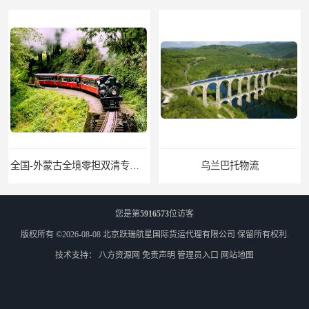
全国-外蒙古全境零担双清专线/外蒙古DDP双清
乌兰巴托物流
您是第
5916573
位访客
版权所有 ©2026-08-08
北京跃瑞航星国际货运代理有限公司
保留所有权利.
技术支持：
八方资源网
免责声明
管理员入口
网站地图