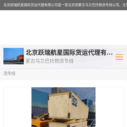
乌兰巴托物流专线
乌兰巴托铁路
北京跃瑞航星国际货运代理有限公司
蒙古乌兰巴托物流专线
乌兰巴托公路运输
外蒙古物流专
当前位置：
首页
>
供应商机
>
乌兰巴托铁路运输
> 广安到俄罗斯物
流专线
中欧班列
欧洲铁路运输
蒙古乌兰巴托双清包税
蒙古乌兰巴托
蒙古乌兰巴托空运专线
蒙古乌兰巴托
蒙古乌兰巴托汽运专线
英国铁路