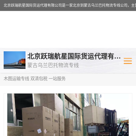
乌兰巴托物流专线
乌兰巴托铁路
北京跃瑞航星国际货运代理有限公司
蒙古乌兰巴托物流专线
乌兰巴托公路运输
外蒙古物流专
当前位置：
首页
>
供应商机
>
蒙古乌兰巴托卡车运输
> 孝感到阿拉
木图运输专线 双清包税 一站服务
中欧班列
欧洲铁路运输
蒙古乌兰巴托双清包税
蒙古乌兰巴托
蒙古乌兰巴托空运专线
蒙古乌兰巴托
蒙古乌兰巴托汽运专线
英国铁路