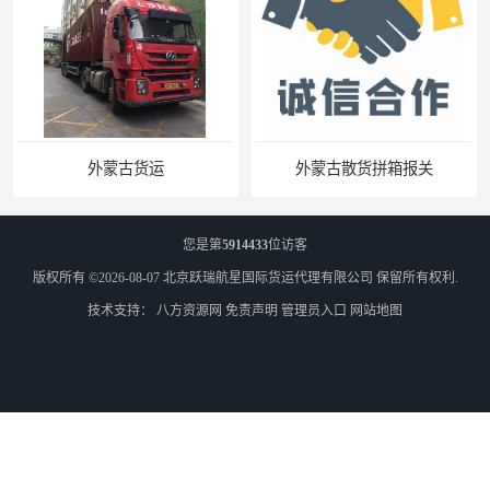
外蒙古货运
外蒙古散货拼箱报关
您是第
5914433
位访客
版权所有 ©2026-08-07
北京跃瑞航星国际货运代理有限公司
保留所有权利.
技术支持：
八方资源网
免责声明
管理员入口
网站地图
北京到俄罗斯莫斯科铁路运输
天津到莫斯科铁路运输