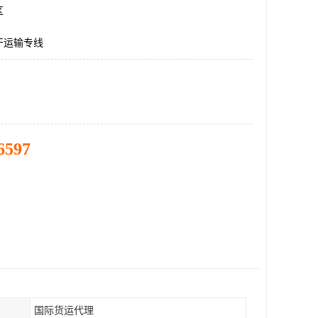
区
干运输专线
6597
国际货运代理