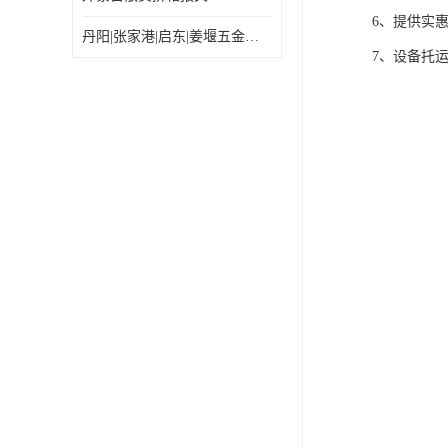
6、提供实
丹阳|张家港|启东|姜堰五金机电工具出口乌兰巴托怎么运输较划算
7、设备托