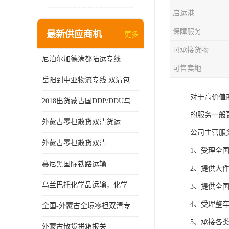
启运港
保障服务
最新供应商机
更多
可承接货物
尼泊尔加德满都陆运专线
可售卖地
岳阳到中亚物流专线 双清包税 一站服务
对于高价值
2018出货蒙古国DDP/DDU乌兰巴托双清国际物流专线
的服务一般
外蒙古零担散货双清货运
公司主营服
外蒙古零担散货双清
1、受理全
慕尼黑国际铁路运输
2、提供大
乌兰巴托化学品运输，化学品怎么运到乌兰巴托
3、提供全
4、受理整
全国-外蒙古全境零担双清专线/外蒙古DDP双清
5、承接各
外蒙古散货拼箱报关