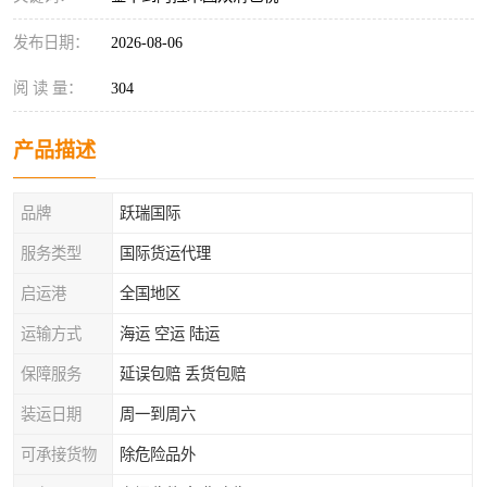
发布日期：
2026-08-06
阅 读 量：
304
产品描述
品牌
跃瑞国际
服务类型
国际货运代理
启运港
全国地区
运输方式
海运 空运 陆运
保障服务
延误包赔 丢货包赔
装运日期
周一到周六
可承接货物
除危险品外