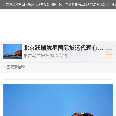
乌兰巴托物流专线
乌兰巴托铁路
北京跃瑞航星国际货运代理有限公司
蒙古乌兰巴托物流专线
乌兰巴托公路运输
外蒙古物流专
当前位置：
首页
>
供应商机
>
蒙古乌兰巴托双清包税
> 金华到阿拉
木图双清包税
中欧班列
欧洲铁路运输
蒙古乌兰巴托双清包税
蒙古乌兰巴托
蒙古乌兰巴托空运专线
蒙古乌兰巴托
蒙古乌兰巴托汽运专线
英国铁路