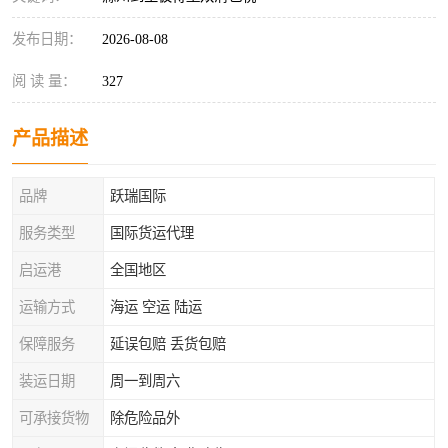
发布日期：
2026-08-08
阅 读 量：
327
产品描述
品牌
跃瑞国际
服务类型
国际货运代理
启运港
全国地区
运输方式
海运 空运 陆运
保障服务
延误包赔 丢货包赔
装运日期
周一到周六
可承接货物
除危险品外