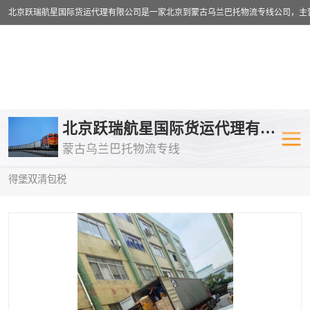
乌兰巴托物流专线
乌兰巴托铁路
北京跃瑞航星国际货运代理有限公司
蒙古乌兰巴托物流专线
乌兰巴托公路运输
外蒙古物流专
当前位置：
首页
>
供应商机
>
蒙古乌兰巴托双清包税
> 滁州到圣彼
得堡双清包税
中欧班列
欧洲铁路运输
蒙古乌兰巴托双清包税
蒙古乌兰巴托
蒙古乌兰巴托空运专线
蒙古乌兰巴托
蒙古乌兰巴托汽运专线
英国铁路