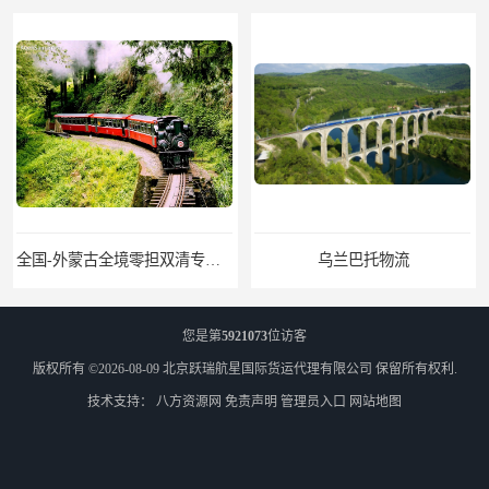
全国-外蒙古全境零担双清专线/外蒙古DDP双清
乌兰巴托物流
您是第
5921073
位访客
版权所有 ©2026-08-09
北京跃瑞航星国际货运代理有限公司
保留所有权利.
技术支持：
八方资源网
免责声明
管理员入口
网站地图