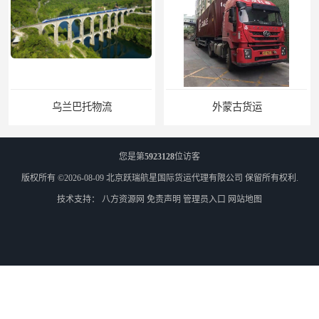
乌兰巴托物流
外蒙古货运
您是第
5923128
位访客
版权所有 ©2026-08-09
北京跃瑞航星国际货运代理有限公司
保留所有权利.
技术支持：
八方资源网
免责声明
管理员入口
网站地图
外蒙古散货拼箱报关
北京到俄罗斯莫斯科铁路运输