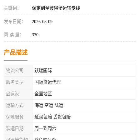
关键词：
保定到圣彼得堡运输专线
发布日期：
2026-08-09
阅 读 量：
330
产品描述
物流公司
跃瑞国际
服务类型
国际货运代理
启运港
全国地区
运输方式
海运 空运 陆运
保障服务
延误包赔 丢货包赔
装运日期
周一到周六