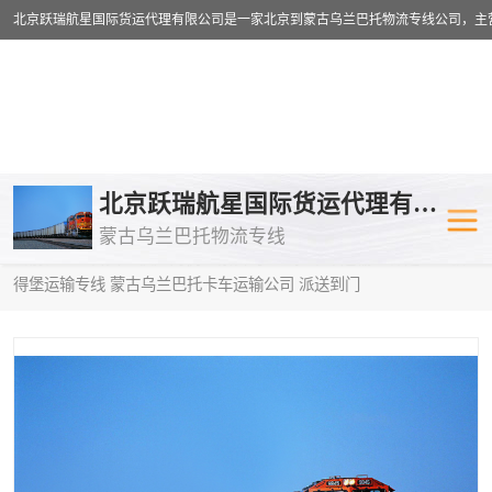
乌兰巴托物流专线
乌兰巴托铁路
北京跃瑞航星国际货运代理有限公司
蒙古乌兰巴托物流专线
乌兰巴托公路运输
外蒙古物流专
当前位置：
首页
>
供应商机
>
蒙古乌兰巴托卡车运输
> 保定到圣彼
得堡运输专线 蒙古乌兰巴托卡车运输公司 派送到门
中欧班列
欧洲铁路运输
蒙古乌兰巴托双清包税
蒙古乌兰巴托
蒙古乌兰巴托空运专线
蒙古乌兰巴托
蒙古乌兰巴托汽运专线
英国铁路