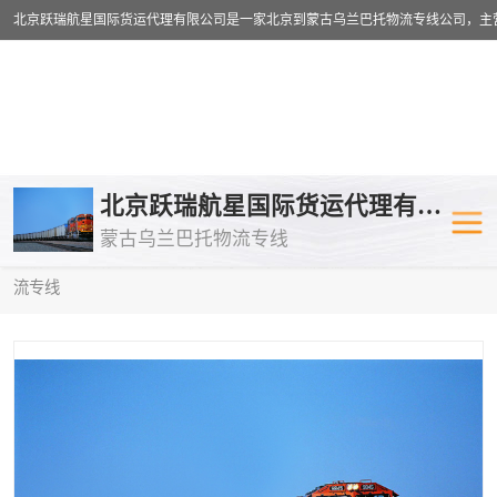
乌兰巴托物流专线
乌兰巴托铁路
北京跃瑞航星国际货运代理有限公司
蒙古乌兰巴托物流专线
乌兰巴托公路运输
外蒙古物流专
当前位置：
首页
>
供应商机
>
乌兰巴托铁路运输
> 新余到莫斯科物
流专线
中欧班列
欧洲铁路运输
蒙古乌兰巴托双清包税
蒙古乌兰巴托
蒙古乌兰巴托空运专线
蒙古乌兰巴托
蒙古乌兰巴托汽运专线
英国铁路