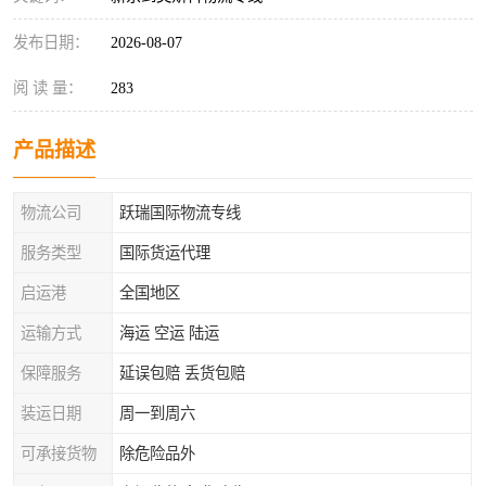
发布日期：
2026-08-07
阅 读 量：
283
产品描述
物流公司
跃瑞国际物流专线
服务类型
国际货运代理
启运港
全国地区
运输方式
海运 空运 陆运
保障服务
延误包赔 丢货包赔
装运日期
周一到周六
可承接货物
除危险品外