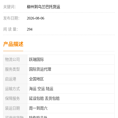
关键词：
柳州到乌兰巴托货运
发布日期：
2026-08-06
阅 读 量：
294
产品描述
物流公司
跃瑞国际
服务类型
国际货运代理
启运港
全国地区
运输方式
海运 空运 陆运
保障服务
延误包赔 丢货包赔
装运日期
周一到周六