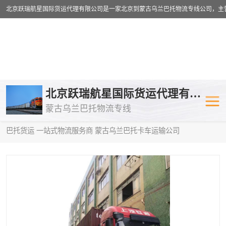
乌兰巴托物流专线
乌兰巴托铁路
北京跃瑞航星国际货运代理有限公司
蒙古乌兰巴托物流专线
乌兰巴托公路运输
外蒙古物流专
当前位置：
首页
>
供应商机
>
蒙古乌兰巴托卡车运输
> 柳州到乌兰
巴托货运 一站式物流服务商 蒙古乌兰巴托卡车运输公司
中欧班列
欧洲铁路运输
蒙古乌兰巴托双清包税
蒙古乌兰巴托
蒙古乌兰巴托空运专线
蒙古乌兰巴托
蒙古乌兰巴托汽运专线
英国铁路