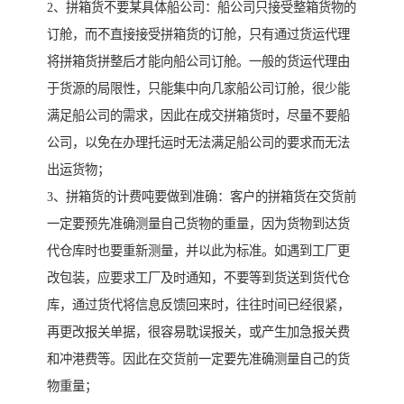
2、拼箱货不要某具体船公司：船公司只接受整箱货物的
订舱，而不直接接受拼箱货的订舱，只有通过货运代理
将拼箱货拼整后才能向船公司订舱。一般的货运代理由
于货源的局限性，只能集中向几家船公司订舱，很少能
满足船公司的需求，因此在成交拼箱货时，尽量不要船
公司，以免在办理托运时无法满足船公司的要求而无法
出运货物；
3、拼箱货的计费吨要做到准确：客户的拼箱货在交货前
一定要预先准确测量自己货物的重量，因为货物到达货
代仓库时也要重新测量，并以此为标准。如遇到工厂更
改包装，应要求工厂及时通知，不要等到货送到货代仓
库，通过货代将信息反馈回来时，往往时间已经很紧，
再更改报关单据，很容易耽误报关，或产生加急报关费
和冲港费等。因此在交货前一定要先准确测量自己的货
物重量；