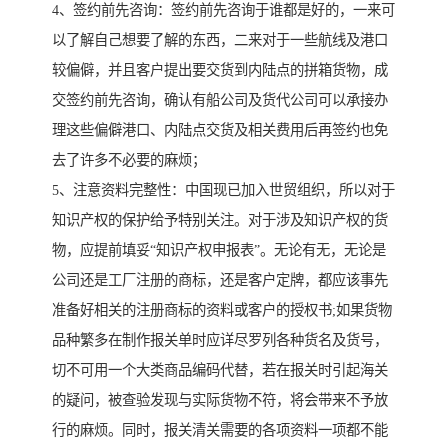
4、签约前先咨询：签约前先咨询于谁都是好的，一来可
以了解自己想要了解的东西，二来对于一些航线及港口
较偏僻，并且客户提出要交货到内陆点的拼箱货物，成
交签约前先咨询，确认有船公司及货代公司可以承接办
理这些偏僻港口、内陆点交货及相关费用后再签约也免
去了许多不必要的麻烦；
5、注意资料完整性：中国现已加入世贸组织，所以对于
知识产权的保护给予特别关注。对于涉及知识产权的货
物，应提前填妥“知识产权申报表”。无论有无，无论是
公司还是工厂注册的商标，还是客户定牌，都应该事先
准备好相关的注册商标的资料或客户的授权书;如果货物
品种繁多在制作报关单时应详尽罗列各种货名及货号，
切不可用一个大类商品编码代替，若在报关时引起海关
的疑问，被查验发现与实际货物不符，将会带来不予放
行的麻烦。同时，报关清关需要的各项资料一项都不能