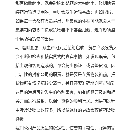
都有微量超重，就会影响到整箱的大幅超重，轻则给集
装箱运输造成困难，重则会发生运输事故；再如尺码，
如果每一票都有微量超出，那集成的体积可能就会大于
集装箱内容积而造成货物装不下甚至甩载，进而影响整
个集装箱货物的出运；
4、临时变更：从生产地到后装船启航，贸易商及发货人
会不断地检查和核实货物的真实事情，如发现误差，包
括主观和客观造成的，都会提出修证，或调整货物。因
此，性的拼箱公司的职责，就是要是在货物装箱前，把
货物所有情况都核实清楚，并且还要准确地判断货物到
达目的港后可能发生的各种事宜，如有问题要及时和相
关方面进行联系，以保证货物的顺利运送。因拼箱过程
中涉及货物票数较多，所以像这样的更改会较整箱货物
频繁。
我们公司产品质量的稳定性、信誉的可靠性、服务的完