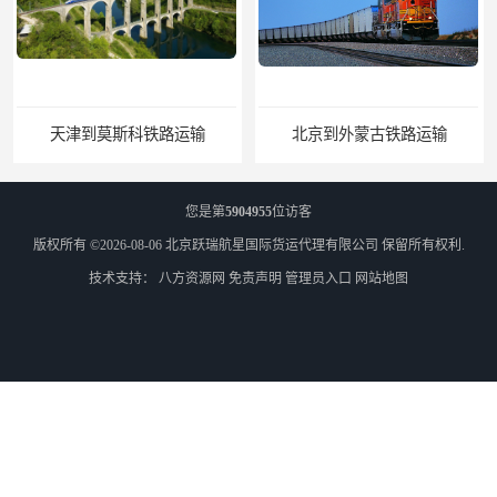
天津到莫斯科铁路运输
北京到外蒙古铁路运输
您是第
5904955
位访客
版权所有 ©2026-08-06
北京跃瑞航星国际货运代理有限公司
保留所有权利.
技术支持：
八方资源网
免责声明
管理员入口
网站地图
乌兰巴托散货双清
外蒙古零担散货双清