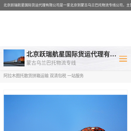
乌兰巴托物流专线
乌兰巴托铁路
北京跃瑞航星国际货运代理有限公司
蒙古乌兰巴托物流专线
乌兰巴托公路运输
外蒙古物流专
当前位置：
首页
>
供应商机
>
蒙古乌兰巴托散货拼箱运输
> 青海到
阿拉木图托散货拼箱运输 双清包税 一站服务
中欧班列
欧洲铁路运输
蒙古乌兰巴托双清包税
蒙古乌兰巴托
蒙古乌兰巴托空运专线
蒙古乌兰巴托
蒙古乌兰巴托汽运专线
英国铁路