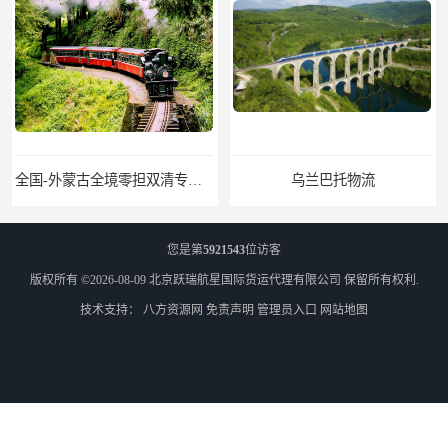
全国-外蒙古全境零担双清专线/外蒙古DDP双清
乌兰巴托物流
您是第
5921543
位访客
版权所有 ©2026-08-09
北京跃瑞航星国际货运代理有限公司
保留所有权利.
技术支持：
八方资源网
免责声明
管理员入口
网站地图
外蒙古货运
外蒙古散货拼箱报关