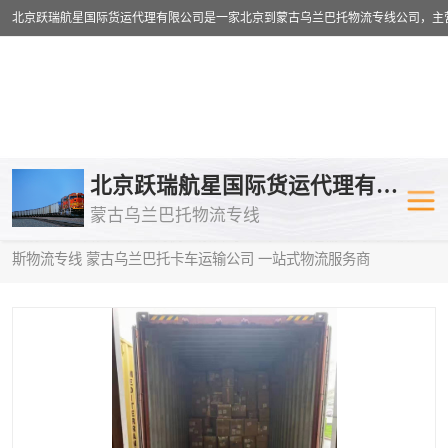
乌兰巴托物流专线
乌兰巴托铁路
北京跃瑞航星国际货运代理有限公司
蒙古乌兰巴托物流专线
乌兰巴托公路运输
外蒙古物流专
当前位置：
首页
>
供应商机
>
蒙古乌兰巴托卡车运输
> 乌海到俄罗
斯物流专线 蒙古乌兰巴托卡车运输公司 一站式物流服务商
中欧班列
欧洲铁路运输
蒙古乌兰巴托双清包税
蒙古乌兰巴托
蒙古乌兰巴托空运专线
蒙古乌兰巴托
蒙古乌兰巴托汽运专线
英国铁路