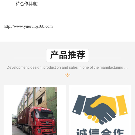
待合作共赢！
http://www.yueruibj168.com
产品推荐
Development, design, production and sales in one of the manufacturing enterprises