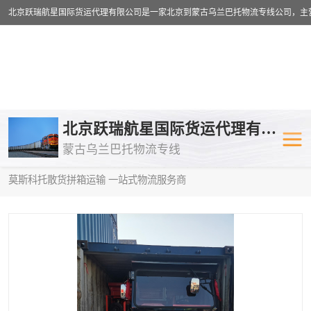
乌兰巴托物流专线
乌兰巴托铁路
北京跃瑞航星国际货运代理有限公司
蒙古乌兰巴托物流专线
乌兰巴托公路运输
外蒙古物流专
当前位置：
首页
>
供应商机
>
蒙古乌兰巴托散货拼箱运输
> 甘肃到
莫斯科托散货拼箱运输 一站式物流服务商
中欧班列
欧洲铁路运输
蒙古乌兰巴托双清包税
蒙古乌兰巴托
蒙古乌兰巴托空运专线
蒙古乌兰巴托
蒙古乌兰巴托汽运专线
英国铁路