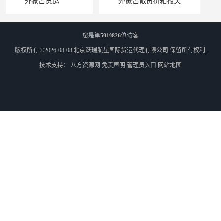
外蒙古散货拼箱报关
北京到俄罗斯莫斯科铁路运输
您是第
5919826
位访客
版权所有 ©2026-08-08
北京跃瑞航星国际货运代理有限公司
保留所有权利.
技术支持：
八方资源网
免责声明
管理员入口
网站地图
天津到莫斯科铁路运输
北京到外蒙古铁路运输