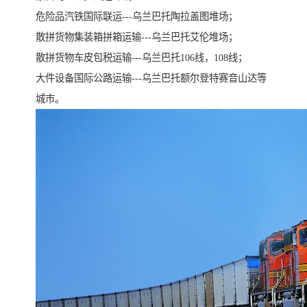
危险品汽铁国际联运---乌兰巴托陶拉盖图堆场；
散拼货物集装箱拼箱运输---乌兰巴托艾伦堆场；
散拼货物车皮包税运输---乌兰巴托106线，108线；
大件设备国际公路运输---乌兰巴托额尔登特赛音山达等
城市。