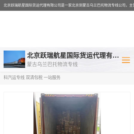
乌兰巴托物流专线
乌兰巴托铁路
北京跃瑞航星国际货运代理有限公司
蒙古乌兰巴托物流专线
乌兰巴托公路运输
外蒙古物流专
当前位置：
首页
>
供应商机
>
蒙古乌兰巴托汽运专线
> 长春到莫斯
科汽运专线 双清包税 一站服务
中欧班列
欧洲铁路运输
蒙古乌兰巴托双清包税
蒙古乌兰巴托
蒙古乌兰巴托空运专线
蒙古乌兰巴托
蒙古乌兰巴托汽运专线
英国铁路