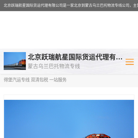
乌兰巴托物流专线
乌兰巴托铁路
北京跃瑞航星国际货运代理有限公司
蒙古乌兰巴托物流专线
乌兰巴托公路运输
外蒙古物流专
当前位置：
首页
>
供应商机
>
蒙古乌兰巴托汽运专线
> 宣城到圣彼
得堡汽运专线 双清包税 一站服务
中欧班列
欧洲铁路运输
蒙古乌兰巴托双清包税
蒙古乌兰巴托
蒙古乌兰巴托空运专线
蒙古乌兰巴托
蒙古乌兰巴托汽运专线
英国铁路