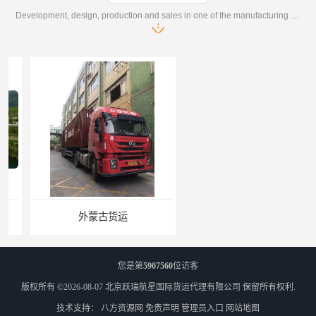
Development, design, production and sales in one of the manufacturing enterprises
外蒙古货运
外蒙古散货拼箱报关
您是第
5907560
位访客
版权所有 ©2026-08-07
北京跃瑞航星国际货运代理有限公司
保留所有权利.
技术支持：
八方资源网
免责声明
管理员入口
网站地图