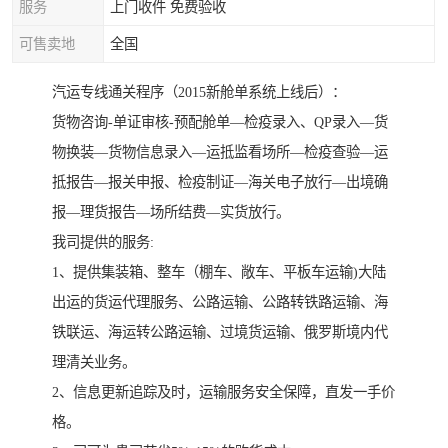
服务
上门收件 免费验收
可售卖地
全国
汽运专线通关程序（2015新舱单系统上线后）：
货物咨询-单证审核-预配舱单—检疫录入、QP录入—货
物换装—货物信息录入—运抵监看场所—检疫查验—运
抵报告—报关申报、检疫制证—海关电子放行—出境确
报—理货报告—场所结费—实货放行。
我司提供的服务:
1、提供集装箱、整车（棚车、敞车、平板车运输)大陆
出运的货运代理服务、公路运输、公路转铁路运输、海
铁联运、海运转公路运输、过境货运输、俄罗斯境内代
理清关业务。
2、信息更新追踪及时，运输服务安全保障，直发一手价
格。