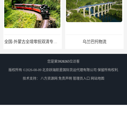
全国-外蒙古全境零担双清专线/外蒙古DDP双清
乌兰巴托物流
您是第
5920265
位访客
版权所有 ©2026-08-09
北京跃瑞航星国际货运代理有限公司
保留所有权利.
技术支持：
八方资源网
免责声明
管理员入口
网站地图
外蒙古货运
外蒙古散货拼箱报关