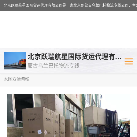
乌兰巴托物流专线
乌兰巴托铁路
北京跃瑞航星国际货运代理有限公司
蒙古乌兰巴托物流专线
乌兰巴托公路运输
外蒙古物流专
当前位置：
首页
>
供应商机
>
蒙古乌兰巴托双清包税
> 吴忠到阿拉
木图双清包税
中欧班列
欧洲铁路运输
蒙古乌兰巴托双清包税
蒙古乌兰巴托
蒙古乌兰巴托空运专线
蒙古乌兰巴托
蒙古乌兰巴托汽运专线
英国铁路