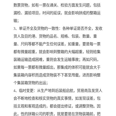
数票货物，如有一票在通关、检验方面发生问题，包括
漏检、漏验项目，时间的延误，就会影响拼成的整箱运
输；
3、单证齐全及货物的一致性：各种单证是否齐全，发收
货人及目的港、货物的品名、规格、包装、数量、重
量、尺码等都不能产生任何误差，如重量，要是每一票
都有微量超重，就会影响到整箱的大幅超重，轻则给集
装箱运输造成困难，重则会发生运输事故；再如尺码，
如果每一票都有微量超出，那集成的体积可能就会大于
集装箱内容积而造成货物装不下甚至甩载，进而影响整
个集装箱货物的出运；
4、临时变更：从生产地到后装船启航，贸易商及发货人
会不断地检查和核实货物的真实事情，如发现误差，包
括主观和客观造成的，都会提出修证，或调整货物。因
此，性的拼箱公司的职责，就是要是在货物装箱前，把