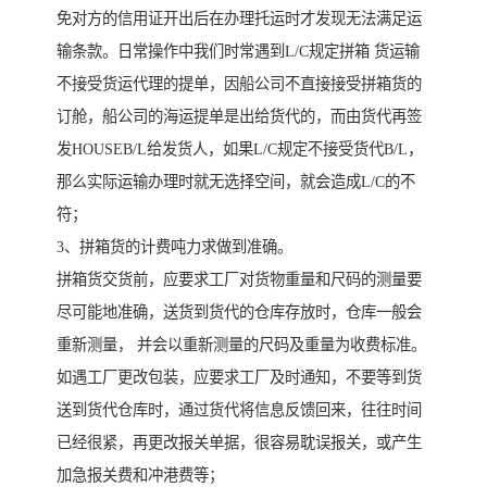
免对方的信用证开出后在办理托运时才发现无法满足运
输条款。日常操作中我们时常遇到L/C规定拼箱 货运输
不接受货运代理的提单，因船公司不直接接受拼箱货的
订舱，船公司的海运提单是出给货代的，而由货代再签
发HOUSEB/L给发货人，如果L/C规定不接受货代B/L，
那么实际运输办理时就无选择空间，就会造成L/C的不
符；
3、拼箱货的计费吨力求做到准确。
拼箱货交货前，应要求工厂对货物重量和尺码的测量要
尽可能地准确，送货到货代的仓库存放时，仓库一般会
重新测量， 并会以重新测量的尺码及重量为收费标准。
如遇工厂更改包装，应要求工厂及时通知，不要等到货
送到货代仓库时，通过货代将信息反馈回来，往往时间
已经很紧，再更改报关单据，很容易耽误报关，或产生
加急报关费和冲港费等；