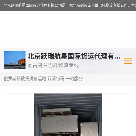
乌兰巴托物流专线
乌兰巴托铁路
北京跃瑞航星国际货运代理有限公司
蒙古乌兰巴托物流专线
乌兰巴托公路运输
外蒙古物流专
当前位置：
首页
>
供应商机
>
蒙古乌兰巴托散货拼箱运输
> 湛江到
俄罗斯托散货拼箱运输 双清包税 一站服务
中欧班列
欧洲铁路运输
蒙古乌兰巴托双清包税
蒙古乌兰巴托
蒙古乌兰巴托空运专线
蒙古乌兰巴托
蒙古乌兰巴托汽运专线
英国铁路