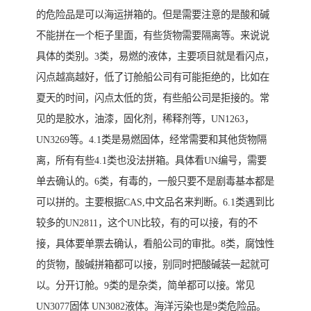
的危险品是可以海运拼箱的。但是需要注意的是酸和碱
不能拼在一个柜子里面，有些货物需要隔离等。来说说
具体的类别。3类，易燃的液体，主要项目就是看闪点，
闪点越高越好，低了订舱船公司有可能拒绝的，比如在
夏天的时间，闪点太低的货，有些船公司是拒接的。常
见的是胶水，油漆，固化剂，稀释剂等，UN1263，
UN3269等。4.1类是易燃固体，经常需要和其他货物隔
离，所有有些4.1类也没法拼箱。具体看UN编号，需要
单去确认的。6类，有毒的，一般只要不是剧毒基本都是
可以拼的。主要根据CAS,中文品名来判断。6.1类遇到比
较多的UN2811，这个UN比较，有的可以接，有的不
接，具体要单票去确认，看船公司的审批。8类，腐蚀性
的货物，酸碱拼箱都可以接，别同时把酸碱装一起就可
以。分开订舱。9类的是杂类，简单都可以接。常见
UN3077固体 UN3082液体。海洋污染也是9类危险品。