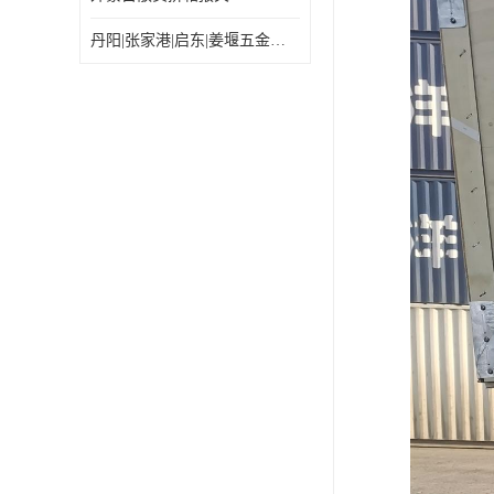
丹阳|张家港|启东|姜堰五金机电工具出口乌兰巴托怎么运输较划算