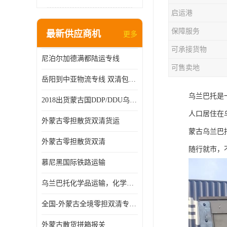
启运港
保障服务
最新供应商机
更多
可承接货物
尼泊尔加德满都陆运专线
可售卖地
岳阳到中亚物流专线 双清包税 一站服务
乌兰巴托是一
2018出货蒙古国DDP/DDU乌兰巴托双清国际物流专线
人口居住在
外蒙古零担散货双清货运
蒙古乌兰巴
外蒙古零担散货双清
随行就市，
慕尼黑国际铁路运输
乌兰巴托化学品运输，化学品怎么运到乌兰巴托
全国-外蒙古全境零担双清专线/外蒙古DDP双清
外蒙古散货拼箱报关