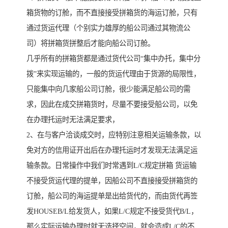
箱货物的订舱，而不直接接受拼箱货的海运订舱，只有
通过货运代理（个别实力雄厚的船公司通过其物流公
司）将拼箱货拼整后才能向船公司订舱。
几乎所有的拼箱货都是通过货代公司“集中办托，集中分
拨”来实现运输的，一般的货运代理由于货源的局限性，
只能集中向几家船公司订舱，很少能满足船公司的需
求，因此在成交拼箱货时，尽量不要接受船公司，以免
在办理托运时无法满足要求，
2、在与客户洽谈成交时，应特别注意相关运输条款，以
免对方的信用证开出后在办理托运时才发现无法满足运
输条款。日常操作中我们时常遇到L/C规定拼箱 货运输
不接受货运代理的提单，因船公司不直接接受拼箱货的
订舱，船公司的海运提单是出给货代的，而由货代再签
发HOUSEB/L给发货人，如果L/C规定不接受货代B/L，
那么实际运输办理时就无选择空间，就会造成L/C的不