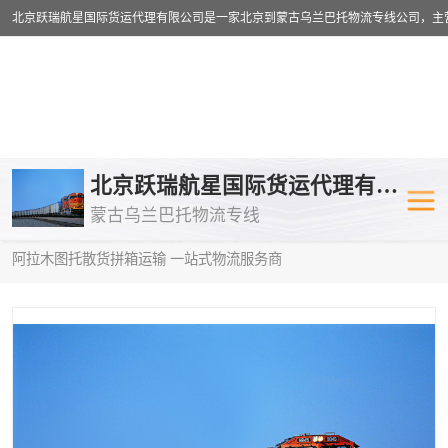
乌兰巴托物流专线
乌兰巴托铁路
北京跃瑞航星国际货运代理有限公司
蒙古乌兰巴托物流专线
乌兰巴托公路运输
外蒙古物流专
当前位置：
首页
>
供应商机
>
蒙古乌兰巴托散货拼箱运输
> 河源到
阿拉木图托散货拼箱运输 一站式物流服务商
中欧班列
欧洲铁路运输
蒙古乌兰巴托双清包税
蒙古乌兰巴托
蒙古乌兰巴托空运专线
蒙古乌兰巴托
蒙古乌兰巴托汽运专线
英国铁路