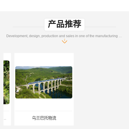
产品推荐
Development, design, production and sales in one of the manufacturing enterprises
乌兰巴托物流
外蒙古货运