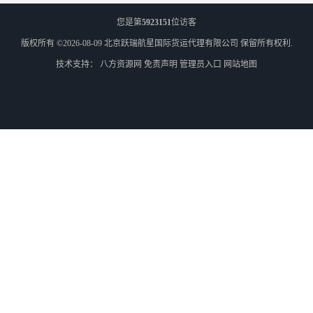
您是第
5923151
位访客
版权所有 ©2026-08-09
北京跃瑞航星国际货运代理有限公司
保留所有权利.
技术支持：
八方资源网
免责声明
管理员入口
网站地图
外蒙古散货拼箱报关
北京到俄罗斯莫斯科铁路运输