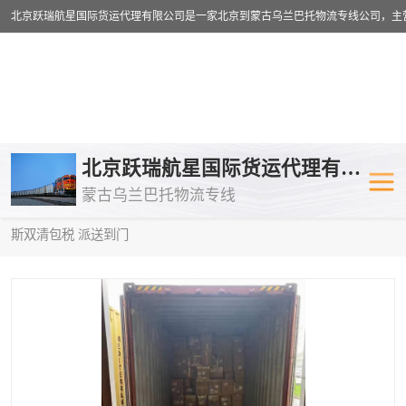
乌兰巴托物流专线
乌兰巴托铁路
北京跃瑞航星国际货运代理有限公司
蒙古乌兰巴托物流专线
乌兰巴托公路运输
外蒙古物流专
当前位置：
首页
>
供应商机
>
蒙古乌兰巴托双清包税
> 宁德到俄罗
斯双清包税 派送到门
中欧班列
欧洲铁路运输
蒙古乌兰巴托双清包税
蒙古乌兰巴托
蒙古乌兰巴托空运专线
蒙古乌兰巴托
蒙古乌兰巴托汽运专线
英国铁路