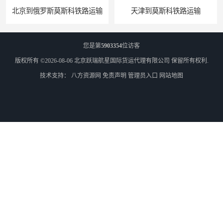
天津到莫斯科铁路运输
北京到外蒙古铁路运输
您是第
5903354
位访客
版权所有 ©2026-08-06
北京跃瑞航星国际货运代理有限公司
保留所有权利.
技术支持：
八方资源网
免责声明
管理员入口
网站地图
乌兰巴托散货双清
外蒙古零担散货双清