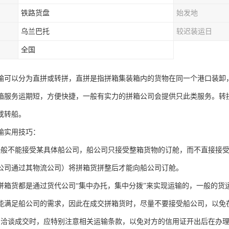
铁路货盘
始发地
乌兰巴托
较迟装运日
全国
输可以分为直拼或转拼，直拼是指拼箱集装箱内的货物在同一个港口装卸
箱服务运期短，方便快捷，一般有实力的拼箱公司会提供只此类服务。转
或转船。
输实用技巧：
一般不能接受某具体船公司，船公司只接受整箱货物的订舱，而不直接接
公司通过其物流公司）将拼箱货拼整后才能向船公司订舱。
拼箱货都是通过货代公司“集中办托，集中分拨”来实现运输的，一般的货
能满足船公司的需求，因此在成交拼箱货时，尽量不要接受船公司，以免
户洽谈成交时，应特别注意相关运输条款，以免对方的信用证开出后在办