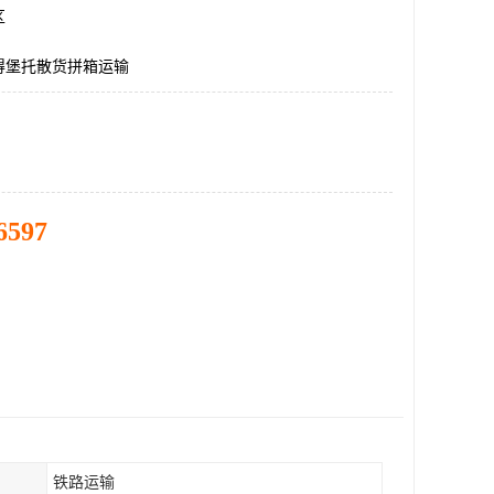
区
得堡托散货拼箱运输
6597
铁路运输