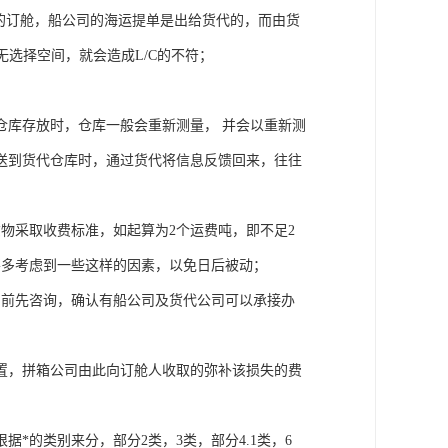
货的订舱，船公司的海运提单是出给货代的，而由货
就无选择空间，就会造成L/C的不符；
仓库存放时，仓库一般会重新测量， 并会以重新测
送到货代仓库时，通过货代将信息反馈回来，往往
物采取收费标准，如起算为2个运费吨，即不足2
要多考虑到一些这样的因素，以免日后被动；
约前先咨询，确认有船公司及货代公司可以承接办
置，拼箱公司由此向订舱人收取的弥补该损失的费
*的类别来分，部分2类，3类，部分4.1类，6