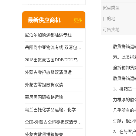
货盘类型
目的地
最新供应商机
更多
可售卖地
尼泊尔加德满都陆运专线
散货拼箱运
岳阳到中亚物流专线 双清包税 一站服务
港。此类拼
2018出货蒙古国DDP/DDU乌兰巴托双清国际物流专线
途拆箱卸货
外蒙古零担散货双清货运
散货拼箱运
外蒙古零担散货双清
1、拼箱货
慕尼黑国际铁路运输
力雄厚的船
乌兰巴托化学品运输，化学品怎么运到乌兰巴托
几乎所有的
订舱，很少
全国-外蒙古全境零担双清专线/外蒙古DDP双清
2、在与客
外蒙古散货拼箱报关