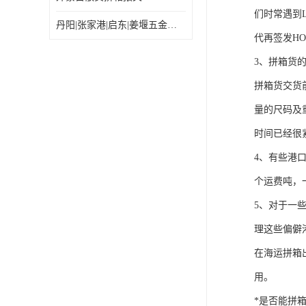
们时常遇到
丹阳|张家港|启东|姜堰五金机电工具出口乌兰巴托怎么运输较划算
代再签发HO
3、拼箱货
拼箱货交货
量的尺码及
时间已经很
4、有些港
个运费吨，
5、对于一
理这些偏僻
在海运拼箱
用。
*是否能拼