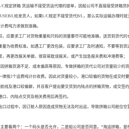
L/C规定拼箱 货运输不接受货运代理的提单，因船公司不直接接受拼箱
USEB/L给发货人，如果L/C规定不接受货代B/L，那么实际运输办理时
的计费吨力求做到准确。
前，应要求工厂对货物重量和尺码的测量要尽可能地准确，送货到货代的
重量为收费标准。如遇工厂更改包装，应要求工厂及时通知，不要等到货
紧，再更改报关单据，很容易耽误报关，或产生加急报关费和冲港费等；
口因拼箱货源不足、成本偏高等原因，专做拼箱的货代公司对货量较少的货
一律按2个运费吨计价收费。因此对货量较小，港口较偏的货物在成交时
些航线及港口较偏僻，并且客户提出要交货到内陆点的拼箱货物，成交签
港口、内陆点交货及相关费用后再签约。
出口过程中，因订舱人原因造成货物无法及时出运，导致拼箱公司舱位空
箱主要看两个：一个码头是否允许，二是船公司是否同意。*海运拼箱，是根据