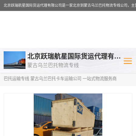
乌兰巴托物流专线
乌兰巴托铁路
北京跃瑞航星国际货运代理有限公司
蒙古乌兰巴托物流专线
乌兰巴托公路运输
外蒙古物流专
当前位置：
首页
>
供应商机
>
蒙古乌兰巴托卡车运输
> 绵阳到乌兰
巴托运输专线 蒙古乌兰巴托卡车运输公司 一站式物流服务商
中欧班列
欧洲铁路运输
蒙古乌兰巴托双清包税
蒙古乌兰巴托
蒙古乌兰巴托空运专线
蒙古乌兰巴托
蒙古乌兰巴托汽运专线
英国铁路