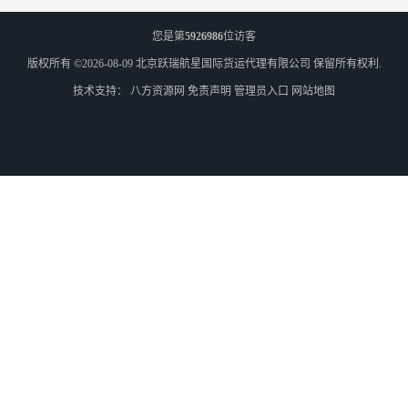
您是第
5926986
位访客
版权所有 ©2026-08-09
北京跃瑞航星国际货运代理有限公司
保留所有权利.
技术支持：
八方资源网
免责声明
管理员入口
网站地图
外蒙古货运
外蒙古散货拼箱报关