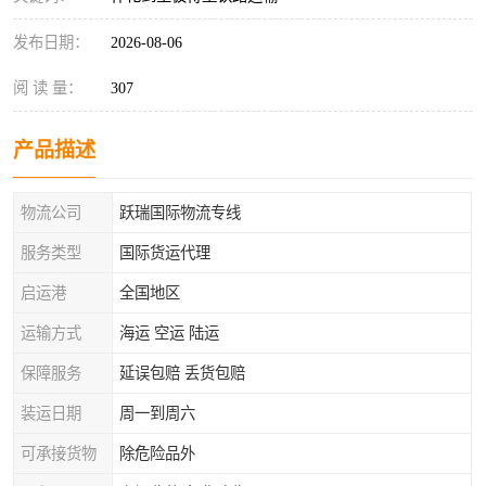
发布日期：
2026-08-06
阅 读 量：
307
产品描述
物流公司
跃瑞国际物流专线
服务类型
国际货运代理
启运港
全国地区
运输方式
海运 空运 陆运
保障服务
延误包赔 丢货包赔
装运日期
周一到周六
可承接货物
除危险品外