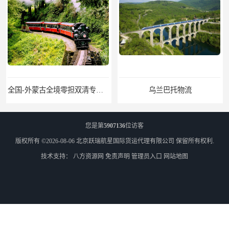
乌兰巴托物流
外蒙古货运
您是第
5907136
位访客
版权所有 ©2026-08-06
北京跃瑞航星国际货运代理有限公司
保留所有权利.
技术支持：
八方资源网
免责声明
管理员入口
网站地图
外蒙古散货拼箱报关
北京到俄罗斯莫斯科铁路运输