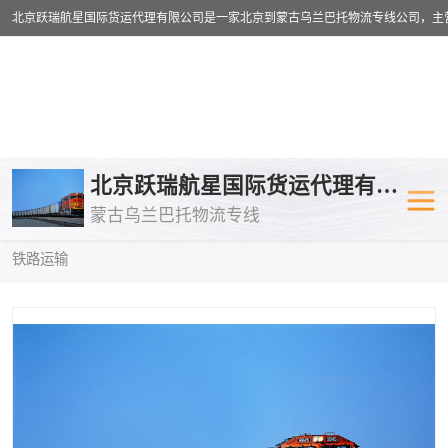
乌兰巴托物流专线
乌兰巴托铁路
北京跃瑞航星国际货运代理有限公司
蒙古乌兰巴托物流专线
乌兰巴托公路运输
外蒙古物流专
当前位置：
首页
>
供应商机
>
乌兰巴托铁路运输
> 怀化到圣彼得堡
铁路运输
中欧班列
欧洲铁路运输
蒙古乌兰巴托双清包税
蒙古乌兰巴托
蒙古乌兰巴托空运专线
蒙古乌兰巴托
蒙古乌兰巴托汽运专线
英国铁路